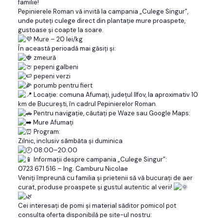
familie!
Pepinierele Roman vă invită la campania „Culege Singur”,
unde puteți culege direct din plantație mure proaspete,
gustoase și coapte la soare.
Mure – 20 lei/kg
În această perioadă mai găsiți și:
zmeură
pepeni galbeni
pepeni verzi
porumb pentru fiert
Locație: comuna Afumați, județul Ilfov, la aproximativ 10
km de București, în cadrul Pepinierelor Roman.
Pentru navigație, căutați pe Waze sau Google Maps:
Mure Afumați
Program:
Zilnic, inclusiv sâmbăta și duminica
08:00–20:00
Informații despre campania „Culege Singur”:
0723 671 516 – Ing. Camburu Nicolae
Veniți împreună cu familia și prietenii să vă bucurați de aer
curat, produse proaspete și gustul autentic al verii!
Cei interesați de pomi și material săditor pomicol pot
consulta oferta disponibilă pe site-ul nostru: