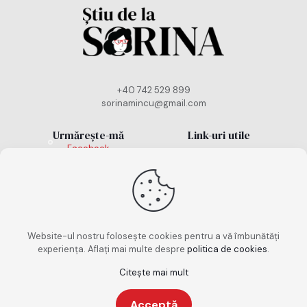
+40 742 529 899
sorinamincu@gmail.com
Urmărește-mă
Link-uri utile
Facebook
Politică cookies
Instagram
TikTok
Politică de
confidențialitate
Termeni și condiții
Website-ul nostru folosește cookies pentru a vă îmbunătăți
experiența. Aflați mai multe despre
politica de cookies
.
Citește mai mult
Copyright 2026. Toate drepturile rezervate. Design
Acceptă
realizat de
keepscrolling.ro