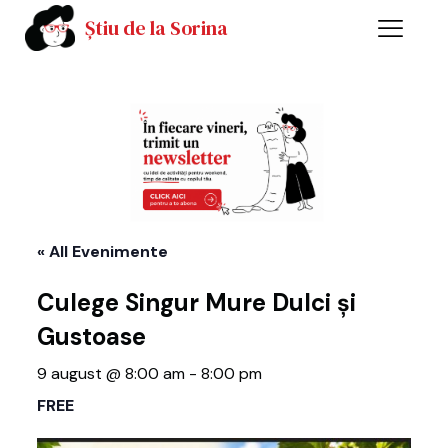
Știu de la Sorina
« All Evenimente
Culege Singur Mure Dulci și
Gustoase
9 august @ 8:00 am
-
8:00 pm
FREE