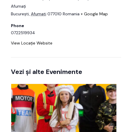
Afumați
București
,
Afumati
077010
Romania
+ Google Map
Phone
0722519934
View Locație Website
Vezi și alte Evenimente