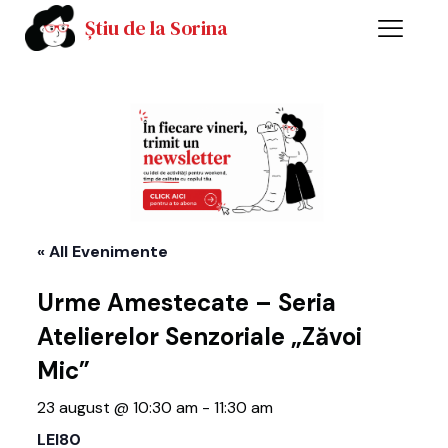
Știu de la Sorina
« All Evenimente
Urme Amestecate – Seria
Atelierelor Senzoriale „Zăvoi
Mic”
23 august @ 10:30 am
-
11:30 am
LEI80