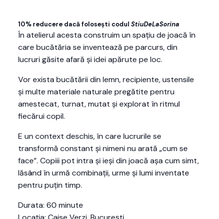
10% reducere dacă folosești codul
StiuDeLaSorina
În atelierul acesta construim un spațiu de joacă în
care bucătăria se inventează pe parcurs, din
lucruri găsite afară și idei apărute pe loc.
Vor exista bucătării din lemn, recipiente, ustensile
și multe materiale naturale pregătite pentru
amestecat, turnat, mutat și explorat în ritmul
fiecărui copil.
E un context deschis, în care lucrurile se
transformă constant și nimeni nu arată „cum se
face”. Copiii pot intra și ieși din joacă așa cum simt,
lăsând în urmă combinații, urme și lumi inventate
pentru puțin timp.
Durata: 60 minute
Locația: Caise Verzi, București