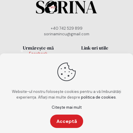
+40 742 529 899
sorinamincu@gmail.com
Urmărește-mă
Link-uri utile
Facebook
Politică cookies
Instagram
TikTok
Politică de
confidențialitate
Termeni și condiții
Website-ul nostru folosește cookies pentru a vă îmbunătăți
experiența. Aflați mai multe despre
politica de cookies
.
Citește mai mult
Copyright 2026. Toate drepturile rezervate. Design
Acceptă
realizat de
keepscrolling.ro