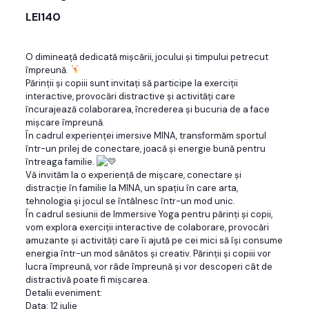
LEI140
O dimineață dedicată mișcării, jocului și timpului petrecut
împreună.
Părinții și copiii sunt invitați să participe la exerciții
interactive, provocări distractive și activități care
încurajează colaborarea, încrederea și bucuria de a face
mișcare împreună.
În cadrul experienței imersive MINA, transformăm sportul
într-un prilej de conectare, joacă și energie bună pentru
întreaga familie.
Vă invităm la o experiență de mișcare, conectare și
distracție în familie la MINA, un spațiu în care arta,
tehnologia și jocul se întâlnesc într-un mod unic.
În cadrul sesiunii de Immersive Yoga pentru părinți și copii,
vom explora exerciții interactive de colaborare, provocări
amuzante și activități care îi ajută pe cei mici să își consume
energia într-un mod sănătos și creativ. Părinții și copiii vor
lucra împreună, vor râde împreună și vor descoperi cât de
distractivă poate fi mișcarea.
Detalii eveniment:
Data: 12 iulie