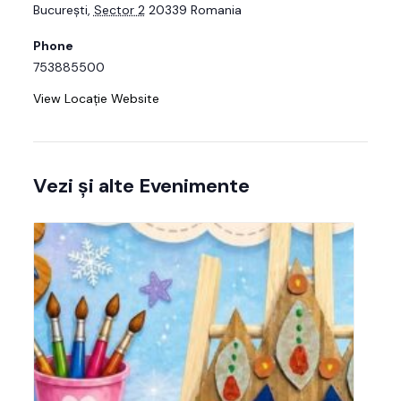
București
,
Sector 2
20339
Romania
Phone
753885500
View Locație Website
Vezi și alte Evenimente