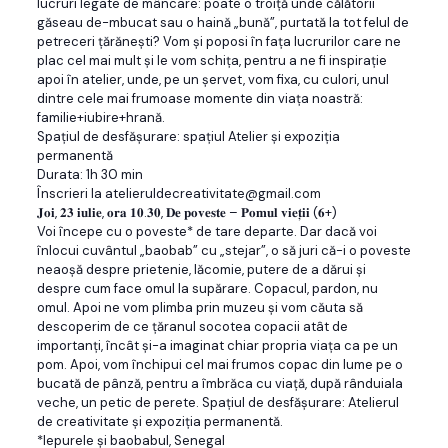
lucruri legate de mâncare: poate o troiță unde călătorii
găseau de-mbucat sau o haină „bună”, purtată la tot felul de
petreceri țărănești? Vom și poposi în fața lucrurilor care ne
plac cel mai mult și le vom schița, pentru a ne fi inspirație
apoi în atelier, unde, pe un șervet, vom fixa, cu culori, unul
dintre cele mai frumoase momente din viața noastră:
familie+iubire+hrană.
Spațiul de desfășurare: spațiul Atelier și expoziția
permanentă
Durata: 1h 30 min
Înscrieri la atelieruldecreativitate@gmail.com
𝐉𝐨𝐢, 𝟐𝟑 𝐢𝐮𝐥𝐢𝐞, 𝐨𝐫𝐚 𝟏𝟎.𝟑𝟎, 𝐃𝐞 𝐩𝐨𝐯𝐞𝐬𝐭𝐞 – 𝐏𝐨𝐦𝐮𝐥 𝐯𝐢𝐞𝐭̦𝐢𝐢 (𝟔+)
Voi începe cu o poveste* de tare departe. Dar dacă voi
înlocui cuvântul „baobab” cu „stejar”, o să juri că-i o poveste
neaoșă despre prietenie, lăcomie, putere de a dărui și
despre cum face omul la supărare. Copacul, pardon, nu
omul. Apoi ne vom plimba prin muzeu și vom căuta să
descoperim de ce țăranul socotea copacii atât de
importanți, încât și-a imaginat chiar propria viața ca pe un
pom. Apoi, vom închipui cel mai frumos copac din lume pe o
bucată de pânză, pentru a îmbrăca cu viață, după rânduiala
veche, un petic de perete. Spațiul de desfășurare: Atelierul
de creativitate și expoziția permanentă.
*Iepurele și baobabul, Senegal