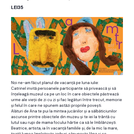
LEI35
Noi ne-am făcut planul de vacanță pe luna iulie:
Catrinel invită persoanele participante să privească și să
înțeleagă muzeul ca pe un loc în care obiectele păstrează
urme ale vieții de zi cu zi și fac legături între trecut, memorie
și felul în care ne spunem astăzi propriile povești.
Alături de Ana te pui la mintea jucăriilor și a sălbăticiunilor
ascunse printre obiectele din muzeu și te iei la trântă cu
lutul sau rupi de mama focului hârtie ca să le îmblânzești.
Beatrice, artista, ia în vacanță familiile și, de la mic la mare,
toată lumea împletește ierburi, săpunește lâna și se