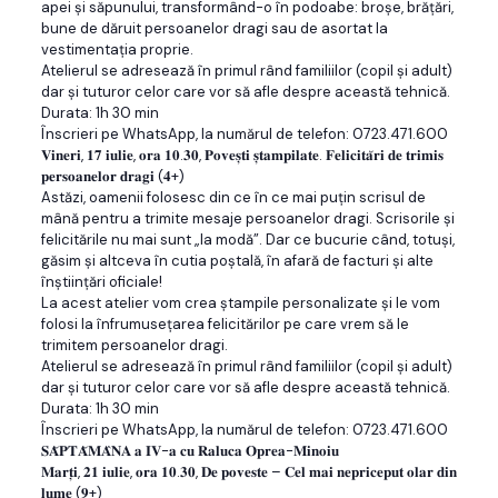
apei și săpunului, transformând-o în podoabe: broșe, brățări,
bune de dăruit persoanelor dragi sau de asortat la
vestimentația proprie.
Atelierul se adresează în primul rând familiilor (copil şi adult)
dar şi tuturor celor care vor să afle despre această tehnică.
Durata: 1h 30 min
Înscrieri pe WhatsApp, la numărul de telefon: 0723.471.600
𝐕𝐢𝐧𝐞𝐫𝐢, 𝟏𝟕 𝐢𝐮𝐥𝐢𝐞, 𝐨𝐫𝐚 𝟏𝟎.𝟑𝟎, 𝐏𝐨𝐯𝐞𝐬̦𝐭𝐢 𝐬̦𝐭𝐚𝐦𝐩𝐢𝐥𝐚𝐭𝐞. 𝐅𝐞𝐥𝐢𝐜𝐢𝐭𝐚̆𝐫𝐢 𝐝𝐞 𝐭𝐫𝐢𝐦𝐢𝐬
𝐩𝐞𝐫𝐬𝐨𝐚𝐧𝐞𝐥𝐨𝐫 𝐝𝐫𝐚𝐠𝐢 (𝟒+)
Astăzi, oamenii folosesc din ce în ce mai puțin scrisul de
mână pentru a trimite mesaje persoanelor dragi. Scrisorile și
felicitările nu mai sunt „la modă”. Dar ce bucurie când, totuși,
găsim și altceva în cutia poștală, în afară de facturi și alte
înștiințări oficiale!
La acest atelier vom crea ștampile personalizate și le vom
folosi la înfrumusețarea felicitărilor pe care vrem să le
trimitem persoanelor dragi.
Atelierul se adresează în primul rând familiilor (copil şi adult)
dar şi tuturor celor care vor să afle despre această tehnică.
Durata: 1h 30 min
Înscrieri pe WhatsApp, la numărul de telefon: 0723.471.600
𝐒𝐀̆𝐏𝐓𝐀̆𝐌𝐀̂𝐍𝐀 𝐚 𝐈𝐕-𝐚 𝐜𝐮 𝐑𝐚𝐥𝐮𝐜𝐚 𝐎𝐩𝐫𝐞𝐚-𝐌𝐢𝐧𝐨𝐢𝐮
𝐌𝐚𝐫𝐭̦𝐢, 𝟐𝟏 𝐢𝐮𝐥𝐢𝐞, 𝐨𝐫𝐚 𝟏𝟎.𝟑𝟎, 𝐃𝐞 𝐩𝐨𝐯𝐞𝐬𝐭𝐞 – 𝐂𝐞𝐥 𝐦𝐚𝐢 𝐧𝐞𝐩𝐫𝐢𝐜𝐞𝐩𝐮𝐭 𝐨𝐥𝐚𝐫 𝐝𝐢𝐧
𝐥𝐮𝐦𝐞 (𝟗+)