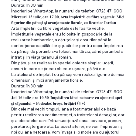
Durata: 1h 30 min
Înscrieri pe WhatsApp, la numărul de telefon: 0723.471.600
𝐌𝐢𝐞𝐫𝐜𝐮𝐫𝐢, 𝟏𝟓 𝐢𝐮𝐥𝐢𝐞, 𝐨𝐫𝐚 𝟏𝟕.𝟎𝟎, 𝐀𝐫𝐭𝐚 𝐢̂𝐦𝐩𝐥𝐞𝐭𝐢𝐫𝐢𝐢 𝐜𝐮 𝐟𝐢𝐛𝐫𝐞 𝐯𝐞𝐠𝐞𝐭𝐚𝐥𝐞. 𝐌𝐢𝐜𝐢
𝐟𝐢𝐠𝐮𝐫𝐢𝐧𝐞 𝐝𝐢𝐧 𝐩𝐚̆𝐧𝐮𝐬̧𝐢 𝐬̧𝐢 𝐚𝐫𝐚𝐧𝐣𝐚𝐦𝐞𝐧𝐭𝐞 𝐟𝐥𝐨𝐫𝐚𝐥𝐞, 𝐜𝐮 𝐁𝐞𝐚𝐭𝐫𝐢𝐜𝐞 𝐈𝐨𝐫𝐝𝐚𝐧
Arta împletirii cu fibre vegetale este foarte veche.
Împletiturile vegetale erau folosite în gospodărie de la
realizarea hambarelor, a căruţelor şi coşurilor până la
confecţionarea pălăriilor şi jucăriilor pentru copii. Împletirea
cu pănuși de porumb s-a folosit mai târziu, când porumbul a
intrat și în viața țăranului român.
Din pănuși se realizau în special obiecte simple: jucării,
coșuri în care se țineau obiecte ușoare, pălării etc.
La atelierul de împletit cu pănuși vom realiza figurine de mici
dimensiuni şi mici aranjamente florale.
Durata: 1h 30 min
Înscrieri pe WhatsApp, la numărul de telefon: 0723.471.600
𝐉𝐨𝐢, 𝟏𝟔 𝐢𝐮𝐥𝐢𝐞, 𝐨𝐫𝐚 𝟏𝟎.𝟑𝟎, 𝐈̂𝐦𝐩𝐚̂𝐬𝐥𝐢𝐫𝐞𝐚 𝐥𝐚̂𝐧𝐞𝐢 𝐧𝐞𝐭𝐨𝐚𝐫𝐬𝐞 𝐜𝐮 𝐚𝐣𝐮𝐭𝐨𝐫𝐮𝐥 𝐚𝐩𝐞𝐢
𝐬̧𝐢 𝐬𝐚̆𝐩𝐮𝐧𝐮𝐥𝐮𝐢 – 𝐏𝐨𝐝𝐨𝐚𝐛𝐞: 𝐛𝐫𝐨𝐬̦𝐞, 𝐛𝐫𝐚̆𝐭̦𝐚̆𝐫𝐢 (𝟒 +)
Din cele mai vechi timpuri, lâna a fost materialul de bază
pentru realizarea vestimentației, a traistelor și desagilor, dar
și a obiectelor care înfrumusețează casa: covoare, preșuri,
peretare, ștergare etc. La acest atelier, ne vom împrieteni și
noi cu lâna netoarsă. Vom învăța s-o modelăm cu ajutorul