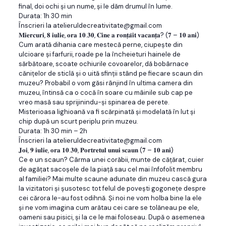
final, doi ochi și un nume, și le dăm drumul în lume.
Durata: 1h 30 min
Înscrieri la atelieruldecreativitate@gmail.com
𝐌𝐢𝐞𝐫𝐜𝐮𝐫𝐢, 𝟖 𝐢𝐮𝐥𝐢𝐞, 𝐨𝐫𝐚 𝟏𝟎.𝟑𝟎, 𝐂𝐢𝐧𝐞 𝐚 𝐫𝐨𝐧𝐭̦𝐚̆𝐢𝐭 𝐯𝐚𝐜𝐚𝐧𝐭̦𝐚? (𝟕 – 𝟏𝟎 𝐚𝐧𝐢)
Cum arată dihania care mestecă perne, ciupește din
ulcioare și farfurii, roade pe la încheieturi hainele de
sărbătoare, scoate ochiurile covoarelor, dă bobârnace
cănițelor de sticlă și o uită sfinții stând pe fiecare scaun din
muzeu? Probabil o vom găsi rânjind în ultima camera din
muzeu, întinsă ca o cocă în soare cu mâinile sub cap pe
vreo masă sau sprijinindu-și spinarea de perete.
Misterioasa lighioană va fi scărpinată și modelată în lut și
chip după un scurt periplu prin muzeu.
Durata: 1h 30 min – 2h
Înscrieri la atelieruldecreativitate@gmail.com
𝐉𝐨𝐢, 𝟗 𝐢𝐮𝐥𝐢𝐞, 𝐨𝐫𝐚 𝟏𝟎.𝟑𝟎, 𝐏𝐨𝐫𝐭𝐫𝐞𝐭𝐮𝐥 𝐮𝐧𝐮𝐢 𝐬𝐜𝐚𝐮𝐧 (𝟕 – 𝟏𝟎 𝐚𝐧𝐢)
Ce e un scaun? Cârma unei corăbii, munte de cățărat, cuier
de agățat sacoșele de la piață sau cel mai înfofolit membru
al familiei? Mai multe scaune adunate din muzeu cască gura
la vizitatori și șusotesc tot felul de povești gogonețe despre
cei cărora le-au fost odihnă. Și noi ne vom holba bine la ele
și ne vom imagina cum arătau cei care se tolăneau pe ele,
oameni sau pisici, și la ce le mai foloseau. După o asemenea