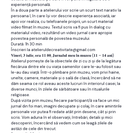
experiență personală.
În a doua parte a atelierului vor scrie un scurt text narativ la
persoana I, în care își vor descrie experiența asociată, iar
apoi vor realiza, cu telefoanele proprii, un scurt material
video filmat în muzeu. Textul scris va fi pus în dialog cu
materialul video, rezultând un video jurnal care apropie
povestea personală de povestea muzeului.
Durată: 1h 30 min
Înscrieri la atelieruldecreativitate@gmail.com
𝐕𝐢𝐧𝐞𝐫𝐢, 𝟑 𝐢𝐮𝐥𝐢𝐞, 𝐨𝐫𝐚 𝟏𝟏.𝟎𝟎, 𝐉𝐮𝐫𝐧𝐚𝐥𝐮𝐥 𝐦𝐞𝐮 𝐢̂𝐧 𝐦𝐮𝐳𝐞𝐮 (𝟏𝟏 – 𝟏𝟒 𝐚𝐧𝐢)
Atelierul pornește de la obiectele de zi cu zi și de la legătura
fiecăruia dintre ele cu viața oamenilor care le-au folosit sau
le-au dau viață. Într-o plimbare prin muzeu, vom privi haine,
unelte, camere, materiale și o sală de clasă, încercând să ne
dăm seama ce rol aveau aceste lucruri în interiorul casei, la
diverse munci, în zilele de sărbătoare sau în ritualurile
religioase.
După vizita prin muzeu, fiecare participant/ă va face un mic
jurnal din foi mari, imagini decupate și colaj, în care amintirile
personale vor putea fi redate atât prin desene, cât și prin
scris. Vom aduna în el observații, întrebări, detalii și mici
descoperiri, încercând să vedem cum se leagă zilele de
astăzi de cele din trecut.