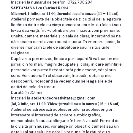
Înscrieri la numărul de telefon: 0722 798 284
𝐒𝐀̆𝐏𝐓𝐀̆𝐌𝐀̂𝐍𝐀 𝐈 𝐜𝐮 𝐂𝐚𝐭𝐫𝐢𝐧𝐞𝐥 𝐑𝐚̆𝐝𝐨𝐢
𝐌𝐢𝐞𝐫𝐜𝐮𝐫𝐢, 𝟏 𝐢𝐮𝐥𝐢𝐞, 𝐨𝐫𝐚 𝟏𝟏.𝟎𝟎, 𝐉𝐮𝐫𝐧𝐚𝐥𝐮𝐥 𝐦𝐞𝐮 𝐢̂𝐧 𝐦𝐮𝐳𝐞𝐮 (𝟏𝟏 – 𝟏𝟒 𝐚𝐧𝐢)
Atelierul pornește de la obiectele de zi cu zi și de la legătura
fiecăruia dintre ele cu viața oamenilor care le-au folosit sau
le-au dau viață. Într-o plimbare prin muzeu, vom privi haine,
unelte, camere, materiale și o sală de clasă, încercând să ne
dăm seama ce rol aveau aceste lucruri în interiorul casei, la
diverse munci, în zilele de sărbătoare sau în ritualurile
religioase.
După vizita prin muzeu, fiecare participant/ă va face un mic
jurnal din foi mari, imagini decupate și colaj, în care amintirile
personale vor putea fi redate atât prin desene, cât și prin
scris. Vom aduna în el observații, întrebări, detalii și mici
descoperiri, încercând să vedem cum se leagă zilele de
astăzi de cele din trecut.
Durată: 1h 30 min
Înscrieri la atelieruldecreativitate@gmail.com
𝐉𝐨𝐢, 𝟐 𝐢𝐮𝐥𝐢𝐞, 𝐨𝐫𝐚 𝟏𝟏.𝟎𝟎, 𝐕𝐢𝐝𝐞𝐨-𝐣𝐮𝐫𝐧𝐚𝐥𝐮𝐥 𝐦𝐞𝐮 𝐢̂𝐧 𝐦𝐮𝐳𝐞𝐮 (𝟏𝟓 – 𝟏𝟖 𝐚𝐧𝐢)
Atelierul se adresează adolescentelor și adolescenților
interesate și interesați de scriere autobiografică,
memorialistică sau autoficțiune în formă vizuală. Pornind de
la o vizită prin muzeu, vor alege un obiect, o cameră sau un
detaliu al muzeului pe care îl vor pune în legătură cu o