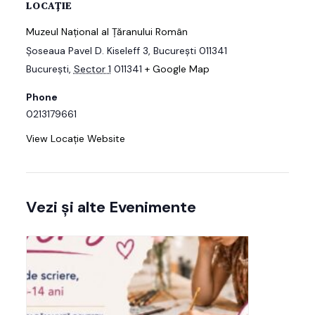
LOCAȚIE
Muzeul Național al Țăranului Român
Şoseaua Pavel D. Kiseleff 3, București 011341
București
,
Sector 1
011341
+ Google Map
Phone
0213179661
View Locație Website
Vezi și alte Evenimente