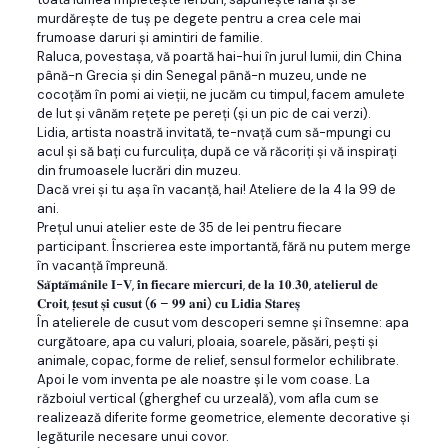
murdărește de tuș pe degete pentru a crea cele mai
frumoase daruri și amintiri de familie.
Raluca, povestașa, vă poartă hai-hui în jurul lumii, din China
până-n Grecia și din Senegal până-n muzeu, unde ne
cocoțăm în pomi ai vieții, ne jucăm cu timpul, facem amulete
de lut și vânăm rețete pe pereți (și un pic de cai verzi).
Lidia, artista noastră invitată, te-nvață cum să-mpungi cu
acul și să bați cu furculița, după ce vă răcoriți și vă inspirați
din frumoasele lucrări din muzeu.
Dacă vrei și tu așa în vacanță, hai! Ateliere de la 4 la 99 de
ani.
Prețul unui atelier este de 35 de lei pentru fiecare
participant. Înscrierea este importantă, fără nu putem merge
în vacanță împreună.
𝐒𝐚̆𝐩𝐭𝐚̆𝐦𝐚̂𝐧𝐢𝐥𝐞 𝐈-𝐕, 𝐢̂𝐧 𝐟𝐢𝐞𝐜𝐚𝐫𝐞 𝐦𝐢𝐞𝐫𝐜𝐮𝐫𝐢, 𝐝𝐞 𝐥𝐚 𝟏𝟎.𝟑𝟎, 𝐚𝐭𝐞𝐥𝐢𝐞𝐫𝐮𝐥 𝐝𝐞
𝐂𝐫𝐨𝐢𝐭, 𝐭̦𝐞𝐬𝐮𝐭 𝐬̦𝐢 𝐜𝐮𝐬𝐮𝐭 (𝟔 – 𝟗𝟗 𝐚𝐧𝐢) 𝐜𝐮 𝐋𝐢𝐝𝐢𝐚 𝐒𝐭𝐚𝐫𝐞𝐬̦
În atelierele de cusut vom descoperi semne și însemne: apa
curgătoare, apa cu valuri, ploaia, soarele, păsări, pești și
animale, copac, forme de relief, sensul formelor echilibrate.
Apoi le vom inventa pe ale noastre și le vom coase. La
războiul vertical (gherghef cu urzeală), vom afla cum se
realizează diferite forme geometrice, elemente decorative și
legăturile necesare unui covor.