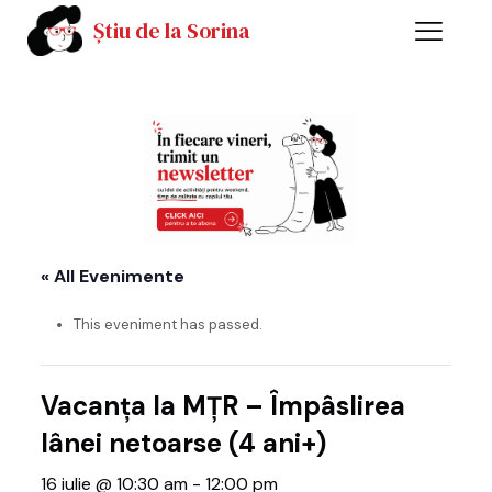
Știu de la Sorina
« All Evenimente
This eveniment has passed.
Vacanța la MȚR – Împâslirea
lânei netoarse (4 ani+)
16 iulie @ 10:30 am
-
12:00 pm