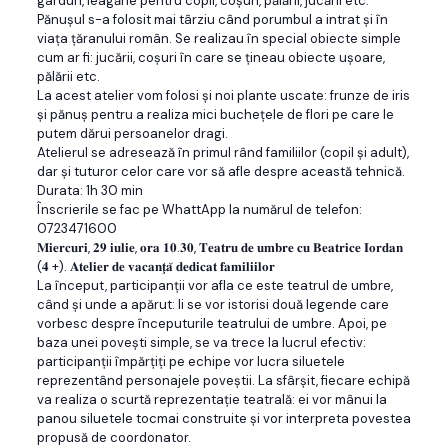
garduri, leagăne pentru copii, coşuri, pălării, jucării etc.
Pănuşul s-a folosit mai târziu când porumbul a intrat și în
viața țăranului român. Se realizau în special obiecte simple
cum ar fi: jucării, coșuri în care se țineau obiecte ușoare,
pălării etc.
La acest atelier vom folosi şi noi plante uscate: frunze de iris
şi pănuş pentru a realiza mici bucheţele de flori pe care le
putem dărui persoanelor dragi.
Atelierul se adresează în primul rând familiilor (copil şi adult),
dar şi tuturor celor care vor să afle despre această tehnică.
Durata: 1h 30 min
Înscrierile se fac pe WhattApp la numărul de telefon:
0723471600
𝐌𝐢𝐞𝐫𝐜𝐮𝐫𝐢, 𝟐𝟗 𝐢𝐮𝐥𝐢𝐞, 𝐨𝐫𝐚 𝟏𝟎.𝟑𝟎, 𝐓𝐞𝐚𝐭𝐫𝐮 𝐝𝐞 𝐮𝐦𝐛𝐫𝐞 𝐜𝐮 𝐁𝐞𝐚𝐭𝐫𝐢𝐜𝐞 𝐈𝐨𝐫𝐝𝐚𝐧
(𝟒 +). 𝐀𝐭𝐞𝐥𝐢𝐞𝐫 𝐝𝐞 𝐯𝐚𝐜𝐚𝐧𝐭̧𝐚̆ 𝐝𝐞𝐝𝐢𝐜𝐚𝐭 𝐟𝐚𝐦𝐢𝐥𝐢𝐢𝐥𝐨𝐫
La început, participanţii vor afla ce este teatrul de umbre,
când și unde a apărut: li se vor istorisi două legende care
vorbesc despre începuturile teatrului de umbre. Apoi, pe
baza unei povești simple, se va trece la lucrul efectiv:
participanţii împărțiți pe echipe vor lucra siluetele
reprezentând personajele poveștii. La sfârșit, fiecare echipă
va realiza o scurtă reprezentație teatrală: ei vor mânui la
panou siluetele tocmai construite și vor interpreta povestea
propusă de coordonator.