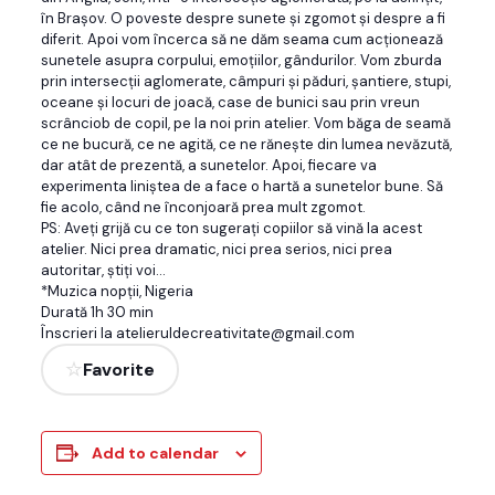
în Brașov. O poveste despre sunete și zgomot și despre a fi
diferit. Apoi vom încerca să ne dăm seama cum acționează
sunetele asupra corpului, emoțiilor, gândurilor. Vom zburda
prin intersecții aglomerate, câmpuri și păduri, șantiere, stupi,
oceane și locuri de joacă, case de bunici sau prin vreun
scrânciob de copil, pe la noi prin atelier. Vom băga de seamă
ce ne bucură, ce ne agită, ce ne rănește din lumea nevăzută,
dar atât de prezentă, a sunetelor. Apoi, fiecare va
experimenta liniștea de a face o hartă a sunetelor bune. Să
fie acolo, când ne înconjoară prea mult zgomot.
PS: Aveți grijă cu ce ton sugerați copiilor să vină la acest
atelier. Nici prea dramatic, nici prea serios, nici prea
autoritar, știți voi…
*Muzica nopții, Nigeria
Durată 1h 30 min
Înscrieri la atelieruldecreativitate@gmail.com
Favorite
Add to calendar