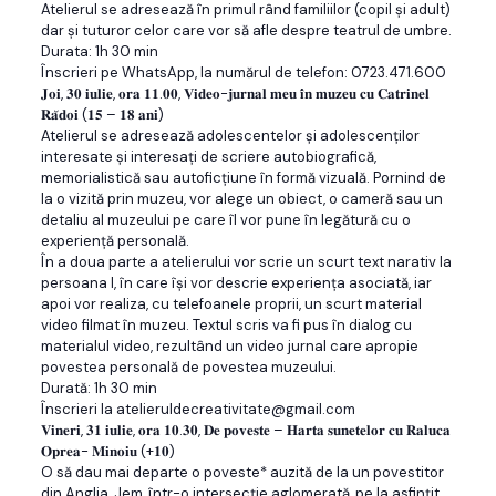
Atelierul se adresează în primul rând familiilor (copil şi adult)
dar şi tuturor celor care vor să afle despre teatrul de umbre.
Durata: 1h 30 min
Înscrieri pe WhatsApp, la numărul de telefon: 0723.471.600
𝐉𝐨𝐢, 𝟑𝟎 𝐢𝐮𝐥𝐢𝐞, 𝐨𝐫𝐚 𝟏𝟏.𝟎𝟎, 𝐕𝐢𝐝𝐞𝐨-𝐣𝐮𝐫𝐧𝐚𝐥 𝐦𝐞𝐮 𝐢̂𝐧 𝐦𝐮𝐳𝐞𝐮 𝐜𝐮 𝐂𝐚𝐭𝐫𝐢𝐧𝐞𝐥
𝐑𝐚̆𝐝𝐨𝐢 (𝟏𝟓 – 𝟏𝟖 𝐚𝐧𝐢)
Atelierul se adresează adolescentelor și adolescenților
interesate și interesați de scriere autobiografică,
memorialistică sau autoficțiune în formă vizuală. Pornind de
la o vizită prin muzeu, vor alege un obiect, o cameră sau un
detaliu al muzeului pe care îl vor pune în legătură cu o
experiență personală.
În a doua parte a atelierului vor scrie un scurt text narativ la
persoana I, în care își vor descrie experiența asociată, iar
apoi vor realiza, cu telefoanele proprii, un scurt material
video filmat în muzeu. Textul scris va fi pus în dialog cu
materialul video, rezultând un video jurnal care apropie
povestea personală de povestea muzeului.
Durată: 1h 30 min
Înscrieri la atelieruldecreativitate@gmail.com
𝐕𝐢𝐧𝐞𝐫𝐢, 𝟑𝟏 𝐢𝐮𝐥𝐢𝐞, 𝐨𝐫𝐚 𝟏𝟎.𝟑𝟎, 𝐃𝐞 𝐩𝐨𝐯𝐞𝐬𝐭𝐞 – 𝐇𝐚𝐫𝐭𝐚 𝐬𝐮𝐧𝐞𝐭𝐞𝐥𝐨𝐫 𝐜𝐮 𝐑𝐚𝐥𝐮𝐜𝐚
𝐎𝐩𝐫𝐞𝐚- 𝐌𝐢𝐧𝐨𝐢𝐮 (+𝟏𝟎)
O să dau mai departe o poveste* auzită de la un povestitor
din Anglia, Jem, într-o intersecție aglomerată, pe la asfințit,