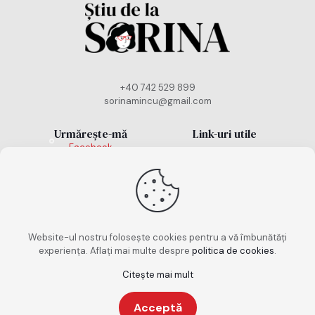
+40 742 529 899
sorinamincu@gmail.com
Urmărește-mă
Link-uri utile
Facebook
Politică cookies
Instagram
TikTok
Politică de
confidențialitate
Termeni și condiții
Website-ul nostru folosește cookies pentru a vă îmbunătăți
experiența. Aflați mai multe despre
politica de cookies
.
Citește mai mult
Copyright 2026. Toate drepturile rezervate. Design
Acceptă
realizat de
keepscrolling.ro