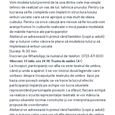
Vom modela lutul pornind de la una dintre cele mai simple
tehnici de realizat un vas de lut: tehnica şnurului. Pentru ca
lucrarea să fie completă vom împleti în structura lutului
ierburi uscate care să ne apropie şi mai mult de ideea
cuibului. Pentru că orice căsuţă are nevoie să fie locuită vom
aranja frumos în cuiburile realizate o mică pasăre modelată
de mâinile harnice ale participanţilor.
Atelierul se adresează în primul rând familiilor (copil şi adult)
dar şi tuturor celor cărora le place să modeleze lutul şi să
împletească ierburi uscate.
Durata: 1h 30 min
Înscrieri pe WhatsApp, la numărul de telefon: 0723.471.600
𝐌𝐢𝐞𝐫𝐜𝐮𝐫𝐢, 𝟏𝟓 𝐢𝐮𝐥𝐢𝐞, 𝐨𝐫𝐚 𝟏𝟎.𝟑𝟎, 𝐓𝐞𝐚𝐭𝐫𝐮 𝐝𝐞 𝐮𝐦𝐛𝐫𝐞 (𝟒+)
La început, participanţii vor afla ce este teatrul de umbre,
când și unde a apărut: li se vor istorisi două legende care
vorbesc despre începuturile teatrului de umbre. Apoi, pe
baza unei povești simple, se va trece la lucrul efectiv:
participanţii împărțiți pe echipe vor lucra siluetele
reprezentând personajele poveștii. La sfârșit, fiecare echipă
va realiza o scurtă reprezentație teatrală: ei vor mânui la
panou siluetele tocmai construite și vor interpreta povestea
propusă de coordonator.
Atelierul se adresează în primul rând familiilor (copil şi adult)
dar şi tuturor celor care vor să afle despre teatrul de umbre.