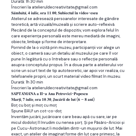
Durată: 1h 30 min
Înscrieri la atelieruldecreativitate@gmail.com
𝐒𝐚̂𝐦𝐛𝐚̆𝐭𝐚̆, 𝟒 𝐢𝐮𝐥𝐢𝐞, 𝐨𝐫𝐚 𝟏𝟏.𝟎𝟎, 𝐒𝐮𝐛𝐢𝐞𝐜𝐭𝐮𝐥 𝐢̂𝐧 𝐯𝐢𝐝𝐞𝐨-𝐞𝐬𝐞𝐮
Atelierul se adresează persoanelor interesate de gândire
teoretică, artă vizuală/muzeală și scriere auto-reflexivă.
Plecând de la conceptul de dispozitiv, vom explora felul în
care experiența personală este mereu mediată de imagini,
obiecte, limbaje și forme de interpretare.
Pornind de la o vizită prin muzeu, participanții vor alege un
obiect, o cameră sau un detaliu al muzeului pe care îl vor
pune în legătură cu o întrebare sau o reflecție personală
asupra conceptului propus. În a doua parte a atelierului vor
scrie un scurt text de tip autoteoretic, iar apoi vor realiza, cu
telefoanele proprii, un scurt material video filmat în muzeu.
Durată: 1h 30 min
Înscrieri la atelieruldecreativitate@gmail.com
𝐒𝐀̆𝐏𝐓𝐀̆𝐌𝐀̂𝐍𝐀 𝐚 𝐈𝐈-𝐚 𝐀𝐧𝐚 𝐏𝐞𝐭𝐫𝐨𝐯𝐢𝐜𝐢-𝐏𝐨𝐩𝐞𝐬𝐜𝐮
𝐌𝐚𝐫𝐭̦𝐢, 𝟕 𝐢𝐮𝐥𝐢𝐞, 𝐨𝐫𝐚 𝟏𝟎.𝟑𝟎, 𝐉𝐮𝐜𝐚̆𝐫𝐢𝐢 𝐝𝐞 𝐥𝐮𝐭 (𝟔 – 𝟖 𝐚𝐧𝐢)
Boț cu boț și moț cu moț
Spune BAU! un cot-co-doț
Inventăm jucării, jucărioare care beau apă cu sare, iar pe
micul dodoloț îl înrudim cu nenea șorț. Și pe Păsăro-Aricioi și
pe Cucu-Astronaut îi modelăm dintr-un mușuroi de lut. Mai
exact, un atelier de imaginat forme din lut care primesc, la