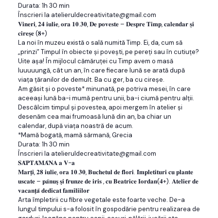
Durata: 1h 30 min
Înscrieri la atelieruldecreativitate@gmail.com
𝐕𝐢𝐧𝐞𝐫𝐢, 𝟐𝟒 𝐢𝐮𝐥𝐢𝐞, 𝐨𝐫𝐚 𝟏𝟎.𝟑𝟎, 𝐃𝐞 𝐩𝐨𝐯𝐞𝐬𝐭𝐞 – 𝐃𝐞𝐬𝐩𝐫𝐞 𝐓𝐢𝐦𝐩, 𝐜𝐚𝐥𝐞𝐧𝐝𝐚𝐫 𝐬̦𝐢
𝐜𝐢𝐫𝐞𝐬̦𝐞 (𝟖+)
La noi în muzeu există o sală numită Timp. Ei, da, cum să
„prinzi” Timpul în obiecte și povești, pe pereți sau în cutiuțe?
Uite așa! În mijlocul cămăruței cu Timp avem o masă
luuuuungă, cât un an, în care fiecare lună se arată după
viața țăranilor de demult. Ba cu ger, ba cu cireșe.
Am găsit și o poveste* minunată, pe potriva mesei, în care
aceeași lună ba-i mumă pentru unii, ba-i ciumă pentru alții.
Descâlcim timpul și povestea, apoi mergem în atelier și
desenăm cea mai frumoasă lună din an, ba chiar un
calendar, după viața noastră de acum.
*Mamă bogată, mamă sărmană, Grecia
Durata: 1h 30 min
Înscrieri la atelieruldecreativitate@gmail.com
𝐒𝐀̆𝐏𝐓𝐀̆𝐌𝐀̂𝐍𝐀 𝐚 𝐕-𝐚
𝐌𝐚𝐫𝐭̧𝐢, 𝟐𝟖 𝐢𝐮𝐥𝐢𝐞, 𝐨𝐫𝐚 𝟏𝟎.𝟑𝟎, 𝐁𝐮𝐜𝐡𝐞𝐭𝐮𝐥 𝐝𝐞 𝐟𝐥𝐨𝐫𝐢. 𝐈̂𝐦𝐩𝐥𝐞𝐭𝐢𝐭𝐮𝐫𝐢 𝐜𝐮 𝐩𝐥𝐚𝐧𝐭𝐞
𝐮𝐬𝐜𝐚𝐭𝐞 – 𝐩𝐚̆𝐧𝐮𝐬̧ 𝐬̧𝐢 𝐟𝐫𝐮𝐧𝐳𝐞 𝐝𝐞 𝐢𝐫𝐢𝐬 , 𝐜𝐮 𝐁𝐞𝐚𝐭𝐫𝐢𝐜𝐞 𝐈𝐨𝐫𝐝𝐚𝐧(𝟒+). 𝐀𝐭𝐞𝐥𝐢𝐞𝐫 𝐝𝐞
𝐯𝐚𝐜𝐚𝐧𝐭̧𝐚̆ 𝐝𝐞𝐝𝐢𝐜𝐚𝐭 𝐟𝐚𝐦𝐢𝐥𝐢𝐢𝐥𝐨𝐫
Arta împletirii cu fibre vegetale este foarte veche. De-a
lungul timpului s-a folosit în gospodărie pentru realizarea de