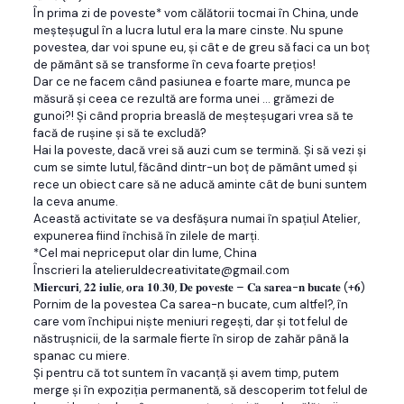
În prima zi de poveste* vom călătorii tocmai în China, unde
meșteșugul în a lucra lutul era la mare cinste. Nu spune
povestea, dar voi spune eu, și cât e de greu să faci ca un boț
de pământ să se transforme în ceva foarte prețios!
Dar ce ne facem când pasiunea e foarte mare, munca pe
măsură și ceea ce rezultă are forma unei … grămezi de
gunoi?! Și când propria breaslă de meșteșugari vrea să te
facă de rușine și să te excludă?
Hai la poveste, dacă vrei să auzi cum se termină. Și să vezi și
cum se simte lutul, făcând dintr-un boț de pământ umed și
rece un obiect care să ne aducă aminte cât de buni suntem
la ceva anume.
Această activitate se va desfășura numai în spațiul Atelier,
expunerea fiind închisă în zilele de marți.
*Cel mai nepriceput olar din lume, China
Înscrieri la atelieruldecreativitate@gmail.com
𝐌𝐢𝐞𝐫𝐜𝐮𝐫𝐢, 𝟐𝟐 𝐢𝐮𝐥𝐢𝐞, 𝐨𝐫𝐚 𝟏𝟎.𝟑𝟎, 𝐃𝐞 𝐩𝐨𝐯𝐞𝐬𝐭𝐞 – 𝐂𝐚 𝐬𝐚𝐫𝐞𝐚-𝐧 𝐛𝐮𝐜𝐚𝐭𝐞 (+𝟔)
Pornim de la povestea Ca sarea-n bucate, cum altfel?, în
care vom închipui niște meniuri regești, dar și tot felul de
năstrușnicii, de la sarmale fierte în sirop de zahăr până la
spanac cu miere.
Și pentru că tot suntem în vacanță și avem timp, putem
merge și în expoziția permanentă, să descoperim tot felul de