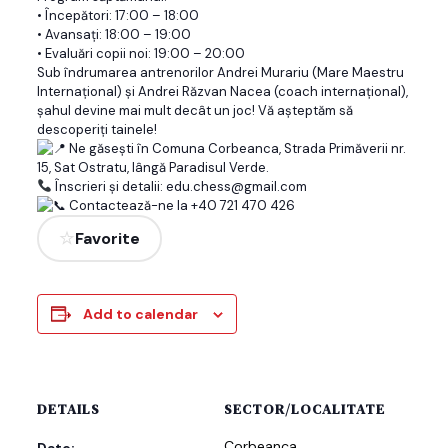
• Începători: 17:00 – 18:00
• Avansați: 18:00 – 19:00
• Evaluări copii noi: 19:00 – 20:00
Sub îndrumarea antrenorilor Andrei Murariu (Mare Maestru
Internațional) și Andrei Răzvan Nacea (coach internațional),
șahul devine mai mult decât un joc! Vă așteptăm să
descoperiți tainele!
Ne găsești în Comuna Corbeanca, Strada Primăverii nr.
15, Sat Ostratu, lângă Paradisul Verde.
Înscrieri și detalii: edu.chess@gmail.com
Contactează-ne la +40 721 470 426
Favorite
Add to calendar
DETAILS
SECTOR/LOCALITATE
Corbeanca
Date: