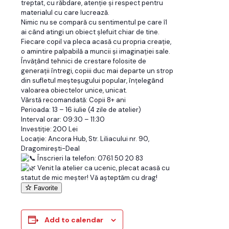
treptat, cu răbdare, atenție și respect pentru
materialul cu care lucrează.
Nimic nu se compară cu sentimentul pe care îl
ai când atingi un obiect șlefuit chiar de tine.
Fiecare copil va pleca acasă cu propria creație,
o amintire palpabilă a muncii și imaginației sale.
Învățând tehnici de crestare folosite de
generații întregi, copiii duc mai departe un strop
din sufletul meșteșugului popular, înțelegând
valoarea obiectelor unice, unicat.
Vârstă recomandată: Copii 8+ ani
Perioada: 13 – 16 iulie (4 zile de atelier)
Interval orar: 09:30 – 11:30
Investiție: 200 Lei
Locație: Ancora Hub, Str. Liliacului nr. 90,
Dragomirești-Deal
Înscrieri la telefon: 0761 50 20 83
Venit la atelier ca ucenic, plecat acasă cu
statut de mic meșter! Vă așteptăm cu drag!
Favorite
Add to calendar