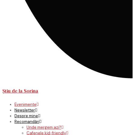
Știu de la Sorina
Evenimente
Newsletter
Despre mine
Recomandări
Unde mergem azi?
Cafenele kid-friendly