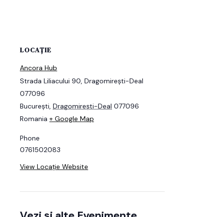
LOCAȚIE
Ancora Hub
Strada Liliacului 90, Dragomirești-Deal
077096
București
,
Dragomirești-Deal
077096
Romania
+ Google Map
Phone
0761502083
View Locație Website
Vezi și alte Evenimente