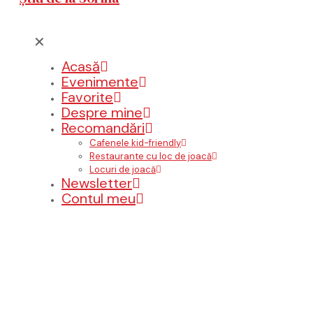
✕
Acasă
Evenimente
Favorite
Despre mine
Recomandări
Cafenele kid-friendly
Restaurante cu loc de joacă
Locuri de joacă
Newsletter
Contul meu