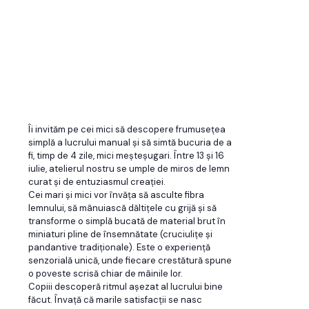
Îi invităm pe cei mici să descopere frumusețea
simplă a lucrului manual și să simtă bucuria de a
fi, timp de 4 zile, mici meșteșugari. Între 13 și 16
iulie, atelierul nostru se umple de miros de lemn
curat și de entuziasmul creației.
Cei mari și mici vor învăța să asculte fibra
lemnului, să mânuiască dăltițele cu grijă și să
transforme o simplă bucată de material brut în
miniaturi pline de însemnătate (cruciulițe și
pandantive tradiționale). Este o experiență
senzorială unică, unde fiecare crestătură spune
o poveste scrisă chiar de mâinile lor.
Copiii descoperă ritmul așezat al lucrului bine
făcut. Învață că marile satisfacții se nasc