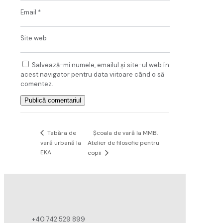
Email
*
Site web
Salvează-mi numele, emailul și site-ul web în
acest navigator pentru data viitoare când o să
comentez.
Școala de vară la MMB.
Tabăra de
vară urbană la
Atelier de filosofie pentru
EKA
copii
+40 742 529 899