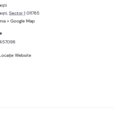
ești
ești
,
Sector 1
011785
nia
+ Google Map
e
457098
Locație Website