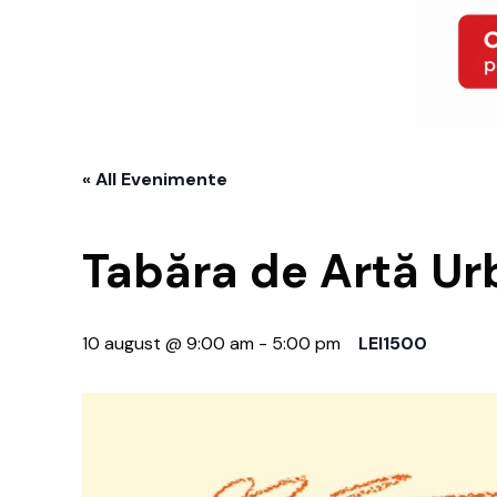
« All Evenimente
Tabăra de Artă U
10 august @ 9:00 am
-
5:00 pm
LEI1500