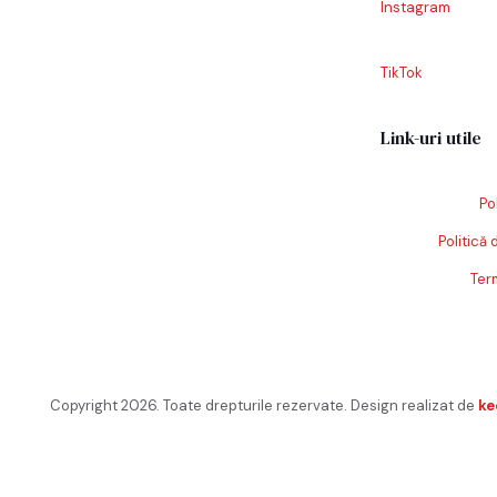
Instagram
TikTok
Link-uri utile
Po
Politică 
Term
Copyright 2026. Toate drepturile rezervate. Design realizat de
ke