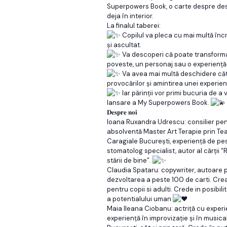
Superpowers Book, o carte despre desco
deja în interior.
La finalul taberei:
Copilul va pleca cu mai multă încr
și ascultat.
Va descoperi că poate transforma 
poveste, un personaj sau o experiență
Va avea mai multă deschidere către 
provocărilor și amintirea unei experienț
Iar părinții vor primi bucuria de a
lansare a My Superpowers Book.
𝐃𝐞𝐬𝐩𝐫𝐞 𝐧𝐨𝐢
Ioana Ruxandra Udrescu: consilier pent
absolventă Master Art Terapie prin Tea
Caragiale București, experiență de pes
stomatolog specialist, autor al cărții “
stării de bine”.
Claudia Spataru: copywriter, autoare pu
dezvoltarea a peste 100 de carti. Cre
pentru copii si adulti. Crede in posibili
a potentialului uman
Maia Ileana Ciobanu: actriță cu experie
experiență în improvizație și în musicalu