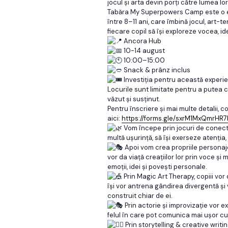
jocul și arta devin porți către lumea lor
Tabăra My Superpowers Camp este o ex
între 8–11 ani, care îmbină jocul, art-te
fiecare copil să își exploreze vocea, idei
Ancora Hub
10-14 august
10:00–15:00
Snack & prânz inclus
Investiția pentru această experie
Locurile sunt limitate pentru a putea c
văzut și susținut.
Pentru înscriere și mai multe detalii, 
aici:
https://forms.gle/sxrM1MxQmrHR
Vom începe prin jocuri de conectar
multă ușurință, să își exerseze atenția
Apoi vom crea propriile personaje
vor da viață creațiilor lor prin voce și
emoții, idei și povești personale.
Prin Magic Art Therapy, copiii vo
își vor antrena gândirea divergentă și
construit chiar de ei.
Prin actorie și improvizație vor 
felul în care pot comunica mai ușor cu c
Prin storytelling & creative writi