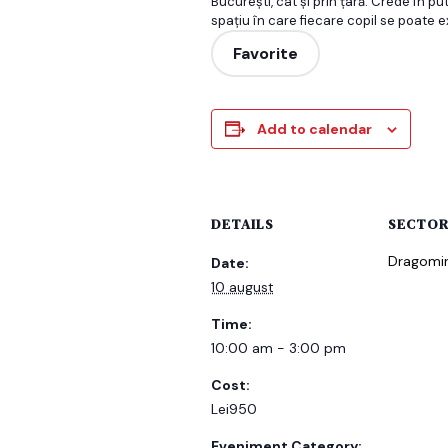
București, cât și prin țară. Crede în pu
spațiu în care fiecare copil se poate e
Favorite
Add to calendar
DETAILS
SECTOR
Dragomir
Date:
10 august
Time:
10:00 am - 3:00 pm
Cost:
Lei950
Eveniment Category: