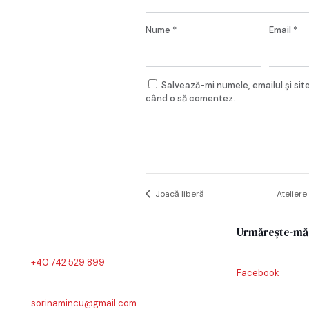
Nume
*
Email
*
Salvează-mi numele, emailul și sit
când o să comentez.
Joacă liberă
Ateliere
Urmărește-mă
+40 742 529 899
Facebook
sorinamincu@gmail.com