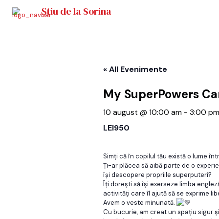
Știu de la Sorina
« All Evenimente
My SuperPowers C
10 august @ 10:00 am
-
3:00 p
LEI950
Simți că în copilul tău există o lume î
Ți-ar plăcea să aibă parte de o experie
își descopere propriile superputeri?
Îți dorești să își exerseze limba engleză
activități care îl ajută să se exprime lib
Avem o veste minunată.
Cu bucurie, am creat un spațiu sigur ș