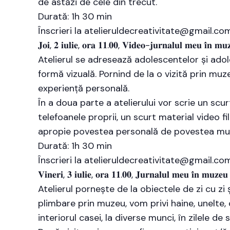
de astăzi de cele din trecut.
Durată: 1h 30 min
Înscrieri la atelieruldecreativitate@gmail.co
𝐉𝐨𝐢, 𝟐 𝐢𝐮𝐥𝐢𝐞, 𝐨𝐫𝐚 𝟏𝟏.𝟎𝟎, 𝐕𝐢𝐝𝐞𝐨-𝐣𝐮𝐫𝐧𝐚𝐥𝐮𝐥 𝐦𝐞𝐮 𝐢̂𝐧 𝐦
Atelierul se adresează adolescentelor și adole
formă vizuală. Pornind de la o vizită prin muz
experiență personală.
În a doua parte a atelierului vor scrie un scur
telefoanele proprii, un scurt material video fi
apropie povestea personală de povestea muz
Durată: 1h 30 min
Înscrieri la atelieruldecreativitate@gmail.co
𝐕𝐢𝐧𝐞𝐫𝐢, 𝟑 𝐢𝐮𝐥𝐢𝐞, 𝐨𝐫𝐚 𝟏𝟏.𝟎𝟎, 𝐉𝐮𝐫𝐧𝐚𝐥𝐮𝐥 𝐦𝐞𝐮 𝐢̂𝐧 𝐦𝐮𝐳𝐞
Atelierul pornește de la obiectele de zi cu zi 
plimbare prin muzeu, vom privi haine, unelte,
interiorul casei, la diverse munci, în zilele de 