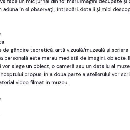
a face un mic jurnal din foi mari, imagini decupate și c
m aduna în el observații, întrebări, detalii și mici desc
m
𝐞𝐮
 de gândire teoretică, artă vizuală/muzeală și scriere
nța personală este mereu mediată de imagini, obiecte, l
ii vor alege un obiect, o cameră sau un detaliu al muze
ceptului propus. În a doua parte a atelierului vor scri
aterial video filmat în muzeu.
m
)