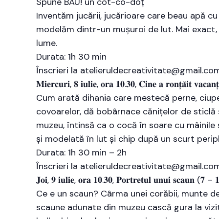
Spune BAU! un cot-co-doț
Inventăm jucării, jucărioare care beau apă cu 
modelăm dintr-un mușuroi de lut. Mai exact, un
lume.
Durata: 1h 30 min
Înscrieri la atelieruldecreativitate@gmail.co
𝐌𝐢𝐞𝐫𝐜𝐮𝐫𝐢, 𝟖 𝐢𝐮𝐥𝐢𝐞, 𝐨𝐫𝐚 𝟏𝟎.𝟑𝟎, 𝐂𝐢𝐧𝐞 𝐚 𝐫𝐨𝐧𝐭̦𝐚̆𝐢𝐭 𝐯𝐚𝐜𝐚
Cum arată dihania care mestecă perne, ciupeșt
covoarelor, dă bobârnace cănițelor de sticlă 
muzeu, întinsă ca o cocă în soare cu mâinile 
și modelată în lut și chip după un scurt perip
Durata: 1h 30 min – 2h
Înscrieri la atelieruldecreativitate@gmail.co
𝐉𝐨𝐢, 𝟗 𝐢𝐮𝐥𝐢𝐞, 𝐨𝐫𝐚 𝟏𝟎.𝟑𝟎, 𝐏𝐨𝐫𝐭𝐫𝐞𝐭𝐮𝐥 𝐮𝐧𝐮𝐢 𝐬𝐜𝐚𝐮𝐧 (𝟕 – 
Ce e un scaun? Cârma unei corăbii, munte de 
scaune adunate din muzeu cască gura la vizit