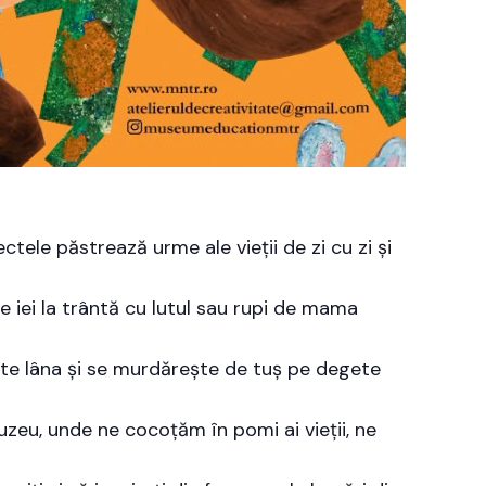
tele păstrează urme ale vieții de zi cu zi și
te iei la trântă cu lutul sau rupi de mama
nește lâna și se murdărește de tuș pe degete
uzeu, unde ne cocoțăm în pomi ai vieții, ne