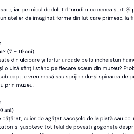
sare, iar pe micul dodoloț îl înrudim cu nenea șorț. Și
 atelier de imaginat forme din lut care primesc, la fin
m
𝐧𝐭̦𝐚? (𝟕 – 𝟏𝟎 𝐚𝐧𝐢)
e din ulcioare și farfurii, roade pe la încheieturi hai
și o uită sfinții stând pe fiecare scaun din muzeu? Pro
sub cap pe vreo masă sau sprijinindu-și spinarea de pe
lu prin muzeu.
m
𝟎 𝐚𝐧𝐢)
cățărat, cuier de agățat sacoșele de la piață sau cel 
atori și șusotesc tot felul de povești gogonețe despre