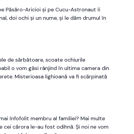
 pe Păsăro-Aricioi și pe Cucu-Astronaut îi
al, doi ochi și un nume, și le dăm drumul în
nele de sărbătoare, scoate ochiurile
babil o vom găsi rânjind în ultima camera din
rete. Misterioasa lighioană va fi scărpinată
mai înfofolit membru al familiei? Mai multe
 cei cărora le-au fost odihnă. Și noi ne vom