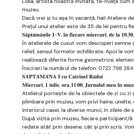
Lidia, artista noastră invitată, te-nvață cum s
muzeu.
Dacă vrei și tu așa în vacanță, hai! Ateliere de
Prețul unui atelier este de 35 de lei pentru 
𝐒𝐚̆𝐩𝐭𝐚̆𝐦𝐚̂𝐧𝐢𝐥𝐞 𝐈-𝐕, 𝐢̂𝐧 𝐟𝐢𝐞𝐜𝐚𝐫𝐞 𝐦𝐢𝐞𝐫𝐜𝐮𝐫𝐢, 𝐝𝐞 𝐥𝐚 𝟏𝟎.𝟑𝟎,
În atelierele de cusut vom descoperi semne și
relief, sensul formelor echilibrate. Apoi le v
realizează diferite forme geometrice, element
Înscrieri la numărul de telefon: 0722 798 284
𝐒𝐀̆𝐏𝐓𝐀̆𝐌𝐀̂𝐍𝐀 𝐈 𝐜𝐮 𝐂𝐚𝐭𝐫𝐢𝐧𝐞𝐥 𝐑𝐚̆𝐝𝐨𝐢
𝐌𝐢𝐞𝐫𝐜𝐮𝐫𝐢, 𝟏 𝐢𝐮𝐥𝐢𝐞, 𝐨𝐫𝐚 𝟏𝟏.𝟎𝟎, 𝐉𝐮𝐫𝐧𝐚𝐥𝐮𝐥 𝐦𝐞𝐮 𝐢̂𝐧 𝐦
Atelierul pornește de la obiectele de zi cu zi 
plimbare prin muzeu, vom privi haine, unelte,
interiorul casei, la diverse munci, în zilele de 
După vizita prin muzeu, fiecare participant/ă v
redate atât prin desene, cât și prin scris. Vo