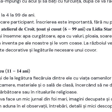
ă-mpungi cu acul și să bați cu furculița, după ce vă răco
 la 4 la 99 de ani.
fiecare participant. Înscrierea este importantă, fără 
 𝐚𝐭𝐞𝐥𝐢𝐞𝐫𝐮𝐥 𝐝𝐞 𝐂𝐫𝐨𝐢𝐭, 𝐭̦𝐞𝐬𝐮𝐭 𝐬̦𝐢 𝐜𝐮𝐬𝐮𝐭 (𝟔 – 𝟗𝟗 𝐚𝐧𝐢) 𝐜𝐮 𝐋𝐢𝐝𝐢𝐚 𝐒𝐭𝐚𝐫
 însemne: apa curgătoare, apa cu valuri, ploaia, soarel
om inventa pe ale noastre și le vom coase. La războiul 
e decorative și legăturile necesare unui covor.
𝐳𝐞𝐮 (𝟏𝟏 – 𝟏𝟒 𝐚𝐧𝐢)
și de la legătura fiecăruia dintre ele cu viața oamenilor
 camere, materiale și o sală de clasă, încercând să ne
sărbătoare sau în ritualurile religioase.
a face un mic jurnal din foi mari, imagini decupate și c
m aduna în el observații, întrebări, detalii și mici desc