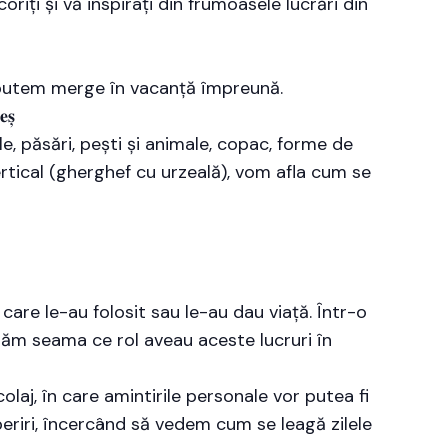
riți și vă inspirați din frumoasele lucrări din
nu putem merge în vacanță împreună.
𝐬̦
e, păsări, pești și animale, copac, forme de
vertical (gherghef cu urzeală), vom afla cum se
 care le-au folosit sau le-au dau viață. Într-o
 dăm seama ce rol aveau aceste lucruri în
olaj, în care amintirile personale vor putea fi
operiri, încercând să vedem cum se leagă zilele