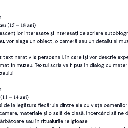
m
𝐮𝐳𝐞𝐮 (𝟏𝟓 – 𝟏𝟖 𝐚𝐧𝐢)
scenților interesate și interesați de scriere autobiogr
eu, vor alege un obiect, o cameră sau un detaliu al muz
t text narativ la persoana I, în care își vor descrie expe
lmat în muzeu. Textul scris va fi pus în dialog cu mater
eului.
m
𝐮 (𝟏𝟏 – 𝟏𝟒 𝐚𝐧𝐢)
și de la legătura fiecăruia dintre ele cu viața oamenilor
 camere, materiale și o sală de clasă, încercând să ne
sărbătoare sau în ritualurile religioase.