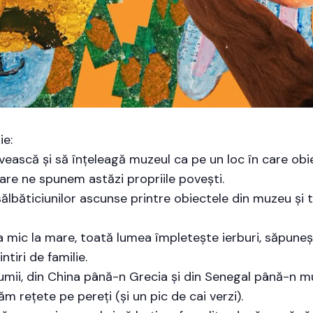
ie:
vească și să înțeleagă muzeul ca pe un loc în care obiec
 care ne spunem astăzi propriile povești.
 sălbăticiunilor ascunse printre obiectele din muzeu și 
 de la mic la mare, toată lumea împletește ierburi, săpu
tiri de familie.
 lumii, din China până-n Grecia și din Senegal până-n m
 rețete pe pereți (și un pic de cai verzi).