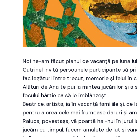
Noi ne-am făcut planul de vacanță pe luna iul
Catrinel invită persoanele participante să pri
fac legături între trecut, memorie și felul în
Alături de Ana te pui la mintea jucăriilor și a
focului hârtie ca să le îmblânzești.
Beatrice, artista, ia în vacanță familiile și,
pentru a crea cele mai frumoase daruri și amin
Raluca, povestașa, vă poartă hai-hui în jurul
jucăm cu timpul, facem amulete de lut și vânăm