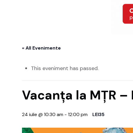
« All Evenimente
This eveniment has passed.
Vacanța la MȚR – D
24 iulie @ 10:30 am
-
12:00 pm
LEI35