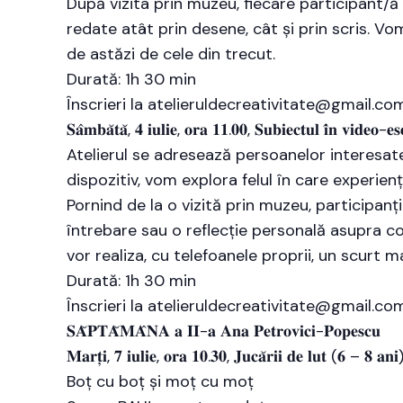
După vizita prin muzeu, fiecare participant/ă v
redate atât prin desene, cât și prin scris. Vo
de astăzi de cele din trecut.
Durată: 1h 30 min
Înscrieri la atelieruldecreativitate@gmail.co
𝐒𝐚̂𝐦𝐛𝐚̆𝐭𝐚̆, 𝟒 𝐢𝐮𝐥𝐢𝐞, 𝐨𝐫𝐚 𝟏𝟏.𝟎𝟎, 𝐒𝐮𝐛𝐢𝐞𝐜𝐭𝐮𝐥 𝐢̂𝐧 𝐯𝐢𝐝𝐞𝐨-𝐞𝐬
Atelierul se adresează persoanelor interesate
dispozitiv, vom explora felul în care experie
Pornind de la o vizită prin muzeu, participanț
întrebare sau o reflecție personală asupra con
vor realiza, cu telefoanele proprii, un scurt m
Durată: 1h 30 min
Înscrieri la atelieruldecreativitate@gmail.co
𝐒𝐀̆𝐏𝐓𝐀̆𝐌𝐀̂𝐍𝐀 𝐚 𝐈𝐈-𝐚 𝐀𝐧𝐚 𝐏𝐞𝐭𝐫𝐨𝐯𝐢𝐜𝐢-𝐏𝐨𝐩𝐞𝐬𝐜𝐮
𝐌𝐚𝐫𝐭̦𝐢, 𝟕 𝐢𝐮𝐥𝐢𝐞, 𝐨𝐫𝐚 𝟏𝟎.𝟑𝟎, 𝐉𝐮𝐜𝐚̆𝐫𝐢𝐢 𝐝𝐞 𝐥𝐮𝐭 (𝟔 – 𝟖 𝐚𝐧𝐢
Boț cu boț și moț cu moț