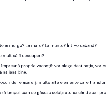
nde ai merge? La mare? La munte? Într-o cabană?
e mult să îl descoperi?
ui împreună propria vacanță: vor alege destinația, vor or
ă să iasă bine.
, locuri de relaxare și multe alte elemente care transf
ează timpul, cum se găsesc soluții atunci când apar pr