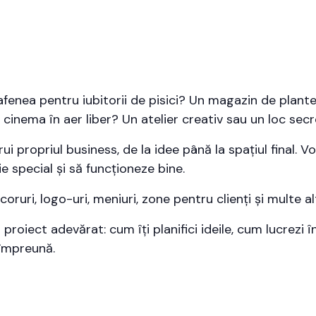
afenea pentru iubitorii de pisici? Un magazin de plant
 cinema în aer liber? Un atelier creativ sau un loc sec
trui propriul business, de la idee până la spațiul final. 
ie special și să funcționeze bine.
oruri, logo-uri, meniuri, zone pentru clienți și multe a
roiect adevărat: cum îți planifici ideile, cum lucrezi î
 împreună.