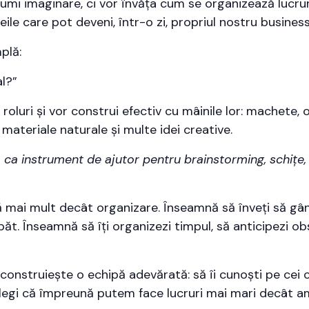
umi imaginare, ci vor învăța cum se organizează lucruril
ile care pot deveni, într-o zi, propriul nostru business
plă:
l?”
i roluri și vor construi efectiv cu mâinile lor: machete, 
materiale naturale și multe idei creative.
lă ca instrument de ajutor pentru brainstorming, schițe,
ai mult decât organizare. Înseamnă să înveți să gânde
ăt. Înseamnă să îți organizezi timpul, să anticipezi obs
onstruiește o echipă adevărată: să îi cunoști pe cei cu
înțelegi că împreună putem face lucruri mai mari decât a