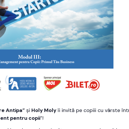
re Antipa”
și
Holy Moly
îi invită pe copiii cu vârste în
nt pentru copii
”!