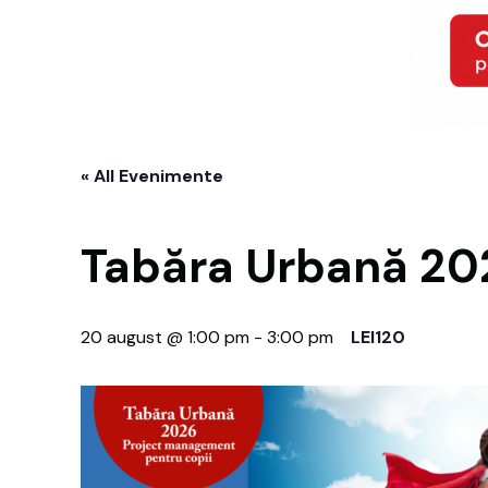
« All Evenimente
Tabăra Urbană 20
20 august @ 1:00 pm
-
3:00 pm
LEI120