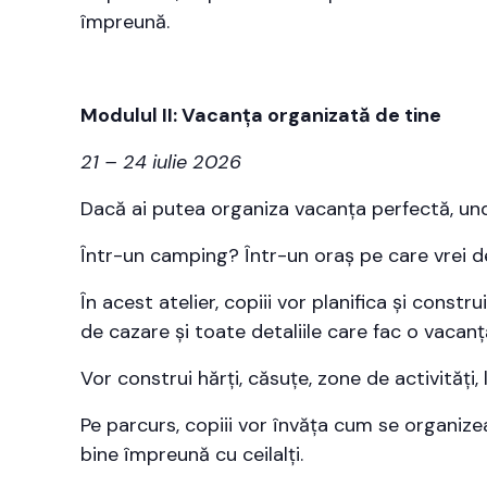
împreună.
Modulul II: Vacanța organizată de tine
21 – 24 iulie 2026
Dacă ai putea organiza vacanța perfectă, u
Într-un camping? Într-un oraș pe care vrei d
În acest atelier, copiii vor planifica și constr
de cazare și toate detaliile care fac o vacanț
Vor construi hărți, căsuțe, zone de activități
Pe parcurs, copiii vor învăța cum se organiz
bine împreună cu ceilalți.