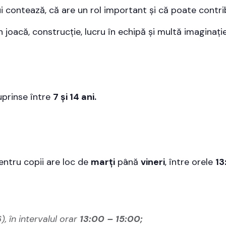
ui contează, că are un rol important și că poate contri
joacă, construcție, lucru în echipă și multă imaginație
uprinse între
7 și 14 ani.
ntru copii are loc de
marți
până
vineri
, între orele
13
6
), în intervalul orar
13:00 – 15:00;