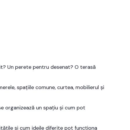
tit? Un perete pentru desenat? O terasă
merele, spațiile comune, curtea, mobilierul și
 se organizează un spațiu și cum pot
ățile și cum ideile diferite pot funcționa