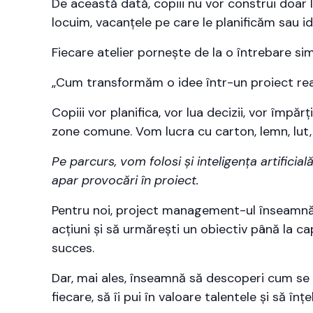
De această dată, copiii nu vor construi doar l
locuim, vacanțele pe care le planificăm sau ide
Fiecare atelier pornește de la o întrebare sim
„Cum transformăm o idee într-un proiect rea
Copiii vor planifica, vor lua decizii, vor împărț
zone comune. Vom lucra cu carton, lemn, lut, 
Pe parcurs, vom folosi și inteligența artificia
apar provocări în proiect.
Pentru noi, project management-ul înseamnă m
acțiuni și să urmărești un obiectiv până la cap
succes.
Dar, mai ales, înseamnă să descoperi cum se c
fiecare, să îi pui în valoare talentele și să 