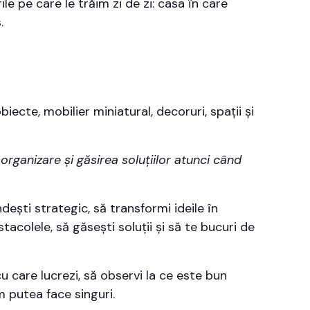
e pe care le trăim zi de zi: casa în care
.
obiecte, mobilier miniatural, decoruri, spații și
 organizare și găsirea soluțiilor atunci când
ști strategic, să transformi ideile în
tacolele, să găsești soluții și să te bucuri de
 care lucrezi, să observi la ce este bun
m putea face singuri.