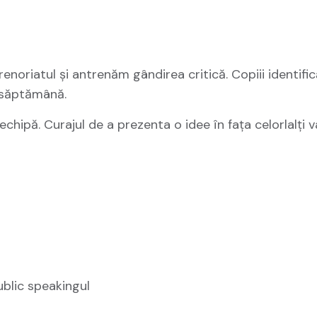
oriatul și antrenăm gândirea critică. Copiii identific
e săptămână.
n echipă. Curajul de a prezenta o idee în fața celorlalți 
blic speakingul