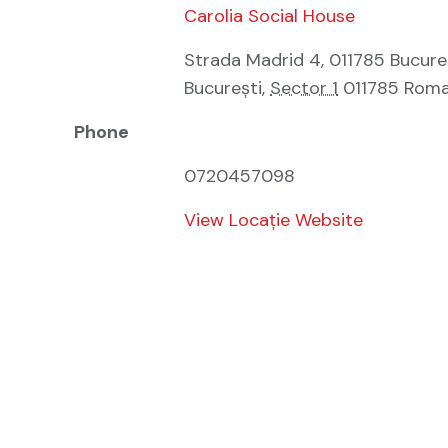
Carolia Social House
Strada Madrid 4, 011785 Bucure
București
,
Sector 1
011785
Roma
Phone
0720457098
View Locație Website