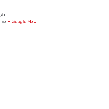
ști
nia
+ Google Map