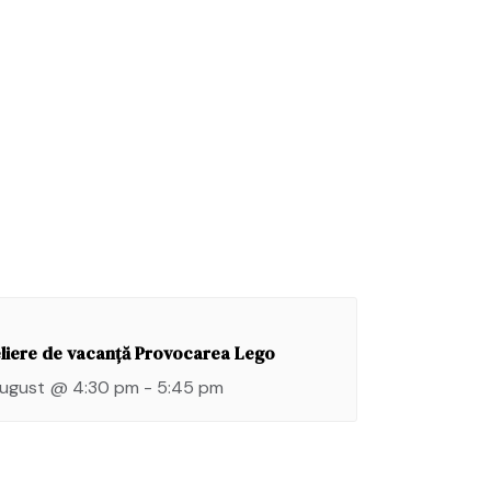
liere de vacanță Provocarea Lego
august @ 4:30 pm
-
5:45 pm
Lasă
un
răspun