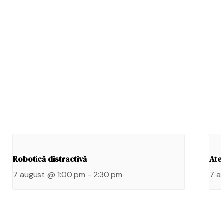
Robotică distractivă
Ate
7 august @ 1:00 pm
-
2:30 pm
7 