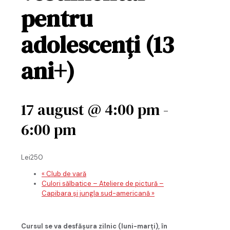
pentru
adolescenţi (13
ani+)
17 august @ 4:00 pm
-
6:00 pm
Lei250
«
Club de vară
Culori sălbatice – Ateliere de pictură –
Capibara și jungla sud-americană
»
Cursul se va desfăşura zilnic (luni-marţi), în