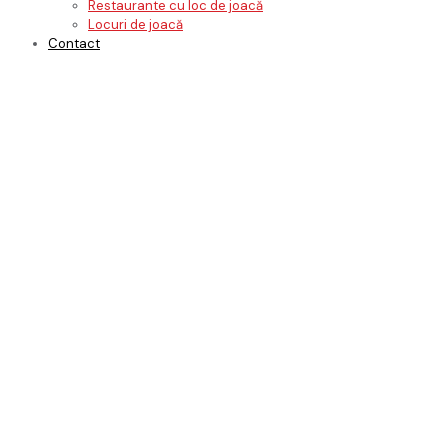
Restaurante cu loc de joacă
Locuri de joacă
Contact