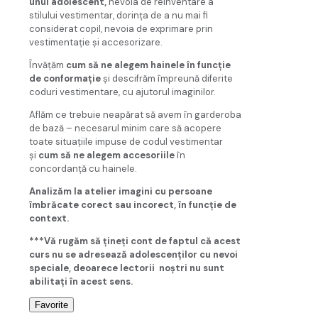
unui adolescent,
nevoia de reinventare a
stilului vestimentar, dorinţa de a nu mai fi
considerat copil, nevoia de exprimare prin
vestimentaţie şi accesorizare.
Învăţăm
cum să ne alegem hainele în funcţie
de conformaţie
şi descifrăm împreună diferite
coduri vestimentare, cu ajutorul imaginilor.
Aflăm ce trebuie neapărat să avem în garderoba
de bază – necesarul minim care să acopere
toate situaţiile impuse de codul vestimentar
şi
cum să ne alegem accesoriile
în
concordanţă cu hainele.
Analizăm la atelier imagini cu persoane
îmbrăcate corect sau incorect, în funcţie de
context.
***Vă rugăm să ţineţi cont de faptul că acest
curs nu se adresează adolescenţilor cu nevoi
speciale, deoarece lectorii noştri nu sunt
abilitaţi în acest sens.
Favorite