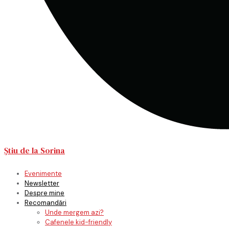
Știu de la Sorina
Evenimente
Newsletter
Despre mine
Recomandări
Unde mergem azi?
Cafenele kid-friendly