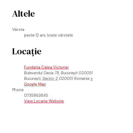
Altele
Vârsta
peste 12 ani, toate vârstele
Locație
Fundația Calea Victoriei
Bulevardul Dacia 78, București 020051
București
,
Sector 2
020051
Romania
+
Google Map
Phone
0735863845
View Locație Website