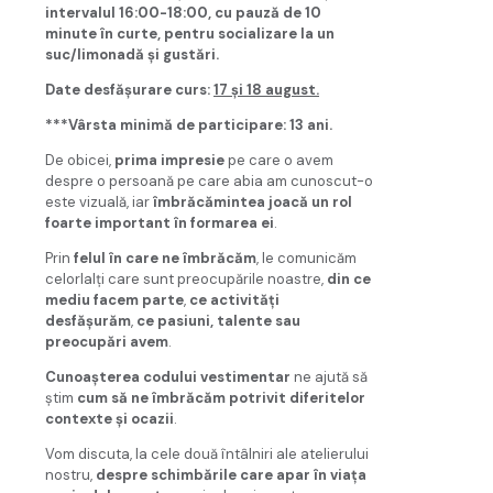
intervalul 16:00-18:00, cu pauză de 10
minute în curte, pentru socializare la un
suc/limonadă şi gustări.
Date desfăşurare curs:
17 şi 18 august.
***Vârsta minimă de participare: 13 ani.
De obicei,
prima impresie
pe care o avem
despre o persoană pe care abia am cunoscut-o
este vizuală, iar
îmbrăcămintea joacă un rol
foarte important în formarea ei
.
Prin
felul în care ne îmbrăcăm
, le comunicăm
celorlalţi care sunt preocupările noastre,
din ce
mediu facem parte
,
ce activităţi
desfăşurăm
,
ce pasiuni, talente sau
preocupări avem
.
Cunoaşterea codului vestimentar
ne ajută să
ştim
cum să ne îmbrăcăm potrivit diferitelor
contexte şi ocazii
.
Vom discuta, la cele două întâlniri ale atelierului
nostru,
despre schimbările care apar în viaţa