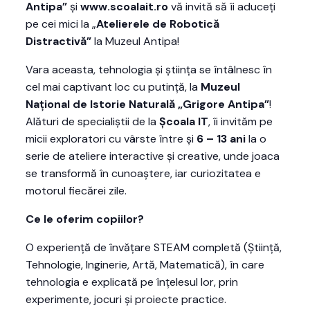
Antipa”
și
www.scoalait.ro
vă invită să îi aduceți
pe cei mici la „
Atelierele de Robotică
Distractivă”
la Muzeul Antipa!
Vara aceasta, tehnologia și știința se întâlnesc în
cel mai captivant loc cu putință, la
Muzeul
Național de Istorie Naturală „Grigore Antipa”
!
Alături de specialiștii de la
Școala IT
, îi invităm pe
micii exploratori cu vârste între și
6 – 13 ani
la o
serie de ateliere interactive și creative, unde joaca
se transformă în cunoaștere, iar curiozitatea e
motorul fiecărei zile.
Ce le oferim copiilor?
O experiență de învățare STEAM completă (Știință,
Tehnologie, Inginerie, Artă, Matematică), în care
tehnologia e explicată pe înțelesul lor, prin
experimente, jocuri și proiecte practice.