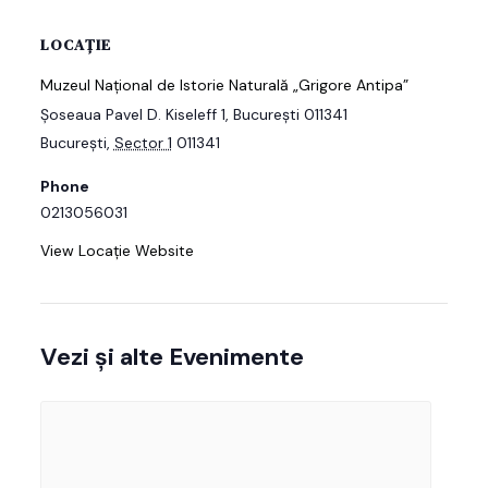
LOCAȚIE
Muzeul Național de Istorie Naturală „Grigore Antipa”
Şoseaua Pavel D. Kiseleff 1, București 011341
București
,
Sector 1
011341
Phone
0213056031
View Locație Website
Vezi și alte Evenimente