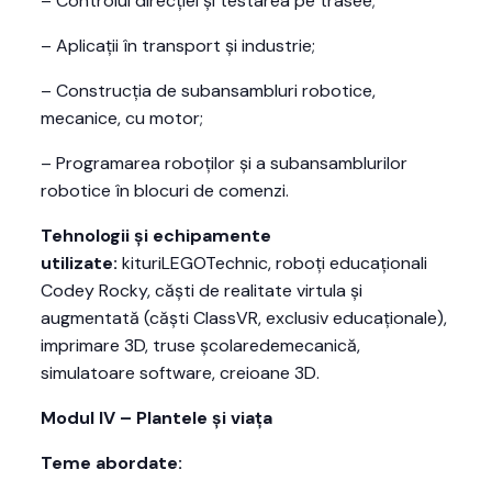
– Controlul direcției și testarea pe trasee;
– Aplicații în transport și industrie;
– Construcția de subansambluri robotice,
mecanice, cu motor;
– Programarea roboților și a subansamblurilor
robotice în blocuri de comenzi.
Tehnologii și echipamente
utilizate:
kituriLEGOTechnic, roboți educaționali
Codey Rocky, căști de realitate virtula și
augmentată (căști ClassVR, exclusiv educaționale),
imprimare 3D, truse școlaredemecanică,
simulatoare software, creioane 3D.
Modul IV – Plantele și viața
Teme abordate: