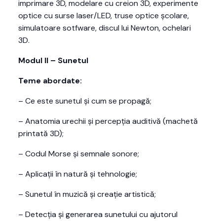
imprimare 3D, modelare cu creion 3D, experimente
optice cu surse laser/LED, truse optice școlare,
simulatoare sotfware, discul lui Newton, ochelari
3D.
Modul II – Sunetul
Teme abordate:
– Ce este sunetul și cum se propagă;
– Anatomia urechii și percepția auditivă (machetă
printată 3D);
– Codul Morse și semnale sonore;
– Aplicații în natură și tehnologie;
– Sunetul în muzică și creație artistică;
– Detecția și generarea sunetului cu ajutorul