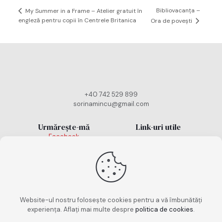
Bibliovacanța –
My Summer in a Frame – Atelier gratuit în
engleză pentru copii în Centrele Britanica
Ora de povești
+40 742 529 899
sorinamincu@gmail.com
Urmărește-mă
Link-uri utile
Facebook
Politică cookies
Instagram
TikTok
Politică de
confidențialitate
Termeni și condiții
Website-ul nostru folosește cookies pentru a vă îmbunătăți
experiența. Aflați mai multe despre
politica de cookies
.