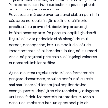
inspirat din basmul clasic „Cele douăsprezece prințese” de
Petre Ispirescu, care invită publicul într-o poveste plină de
farmec, umor și participare activă.
Povestea urmărește aventura unui cioban pornit în
căutarea norocului în țări străine, o călătorie
presărată cu provocări, decizii importante și
întâlniri neașteptate. Pe parcurs, copiii îl ghidează,
îl ajută să evite pericolele și să aleagă drumul
corect, descoperind, într-un mod ludic, cât de
important este să ai încredere în tine, să-ți urmezi
visele, să prețuiești prietenia și să înțelegi valoarea
cunoașterii limbilor străine.
Ajuns la curtea regelui, unde trăiesc fermecatele
prințese dansatoare, eroul se confruntă cu cele
mai mari încercări, iar sprijinul copiilor devine
esențial pentru depășirea obstacolelor și atingerea
unui final fericit. Momentele interactive, muzica și
dansul se împletesc într-un spectacol plin de