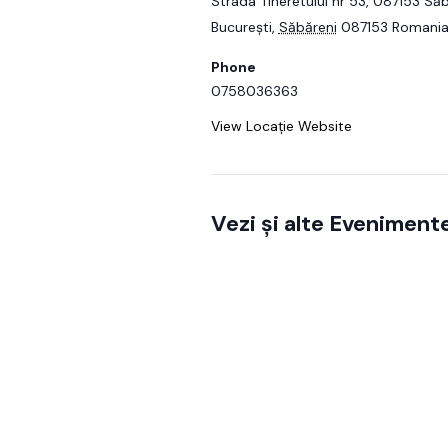
Strada Tineretului nr 53, 087153 Să
București
,
Săbăreni
087153
Romani
Phone
0758036363
View Locație Website
Vezi și alte Eveniment