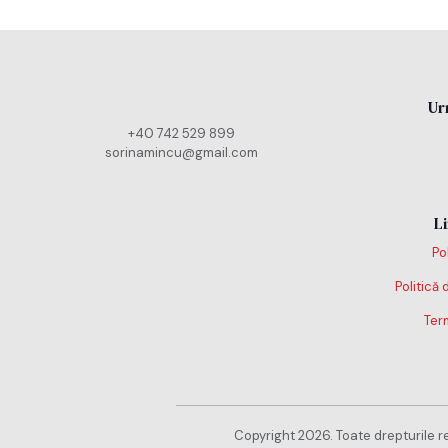
Ur
+40 742 529 899
sorinamincu@gmail.com
Li
Po
Politică 
Term
Copyright 2026. Toate drepturile r