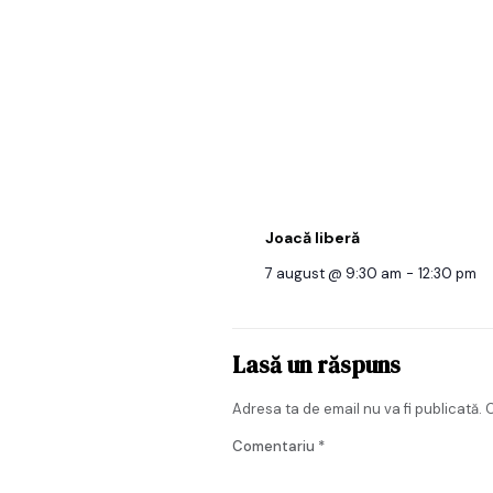
Joacă liberă
7 august @ 9:30 am
-
12:30 pm
Lasă un răspuns
Adresa ta de email nu va fi publicată.
C
Comentariu
*