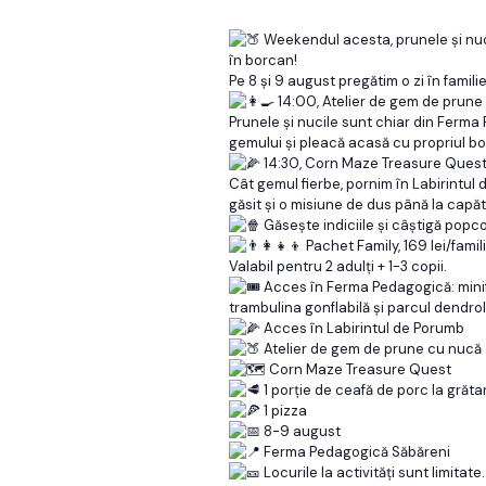
Weekendul acesta, prunele și nuc
în borcan!
Pe 8 și 9 august pregătim o zi în famili
14:00, Atelier de gem de prune
Prunele și nucile sunt chiar din Ferma 
gemului și pleacă acasă cu propriul b
14:30, Corn Maze Treasure Ques
Cât gemul fierbe, pornim în Labirintul 
găsit și o misiune de dus până la capăt
Găsește indiciile și câștigă popco
Pachet Family, 169 lei/famil
Valabil pentru 2 adulți + 1-3 copii.
Acces în Ferma Pedagogică: minif
trambulina gonflabilă și parcul dendro
Acces în Labirintul de Porumb
Atelier de gem de prune cu nucă
Corn Maze Treasure Quest
1 porție de ceafă de porc la grătar 
1 pizza
8-9 august
Ferma Pedagogică Săbăreni
Locurile la activități sunt limitat