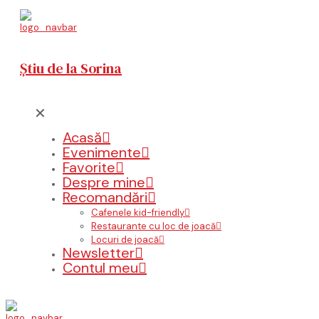
Știu de la Sorina
✕
Acasă
Evenimente
Favorite
Despre mine
Recomandări
Cafenele kid-friendly
Restaurante cu loc de joacă
Locuri de joacă
Newsletter
Contul meu