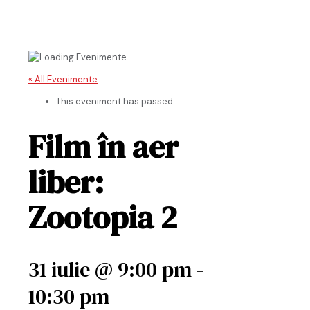
« All Evenimente
This eveniment has passed.
Film în aer
liber:
Zootopia 2
31 iulie @ 9:00 pm
-
10:30 pm