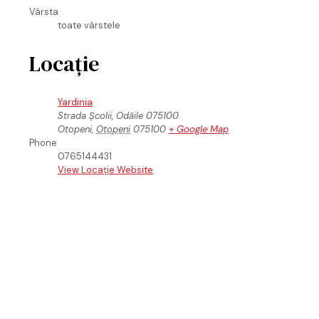
Vârsta
toate vârstele
Locație
Yardinia
Strada Școlii, Odăile 075100
Otopeni
,
Otopeni
075100
+ Google Map
Phone
0765144431
View Locație Website