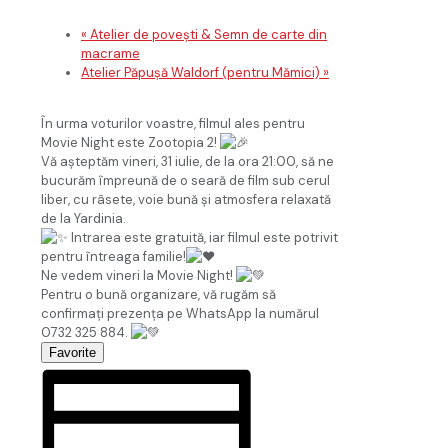
«
Atelier de povești & Semn de carte din
macrame
Atelier Păpușă Waldorf (pentru Mămici)
»
În urma voturilor voastre, filmul ales pentru
Movie Night este Zootopia 2!
Vă așteptăm vineri, 31 iulie, de la ora 21:00, să ne
bucurăm împreună de o seară de film sub cerul
liber, cu râsete, voie bună și atmosfera relaxată
de la Yardinia.
Intrarea este gratuită, iar filmul este potrivit
pentru întreaga familie!
Ne vedem vineri la Movie Night!
Pentru o bună organizare, vă rugăm să
confirmați prezența pe WhatsApp la numărul
0732 325 884.
Favorite