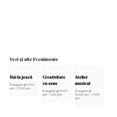
Vezi și alte Evenimente
Hai la joacă
Creativitate
Atelier
Las
cu sens
muzical
6 august @ 9:00
un
am
-
11:00 am
6 august @ 9:00
6 august @
răs
am
-
1:00 pm
10:00 am
-
11:00
am
Adre
ta
de