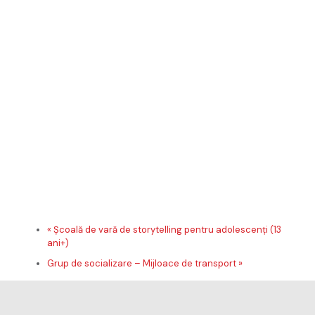
web
în
aces
navig
pentr
data
viitoa
când
o
să
come
«
Şcoală de vară de storytelling pentru adolescenţi (13
ani+)
Grup de socializare – Mijloace de transport
»