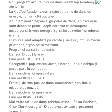
Noul program al cursurilor de dans la KidsTop Academy
din 6 Iulie
La KidsTop Academy, continuăm cursurile de dans cu
energie, ritm și multă bucurie!
Anunțăm noul program al grupelor de dans, iar înscrierile
sunt deschise pentru copiii care vor să descopere
mișcarea, să învețe coregrafii și să își dezvolte încrederea
în sine.
Cursurile sunt adaptate pe vârste și niveluri, într-un mediu
prietenos, organizat și motivant.
Programul cursurilor de dans:
Dansuri K-pop | 12 ani+
Luni, ora 17:00 – 18:00
Coregrafii K-pop, expresivitate, sincron, lucru în echipă și
participare la competiții.
Dans modern | Grupa 2–4 ani
Luni, ora 18:00 – 18:40
Exerciții de ritm, pași de dans, coordonare, echilibru și
mișcare pe muzică.
Dans modern | Grupa 7 ani+
Luni, ora 18:45 – 19:45
Mai multe stiluri de dans, tehnică latino — Salsa, Bachata,
Cha-Cha — coregrafii K-pop, expresivitate și prezență
scenică.