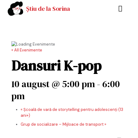
Știu de la Sorina
« All Evenimente
Dansuri K-pop
10 august @ 5:00 pm
-
6:00
pm
«
Şcoală de vară de storytelling pentru adolescenţi (13
ani+)
Grup de socializare – Mijloace de transport
»