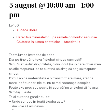
5 august @ 10:00 am
-
1:00
pm
Lei150
«
Joacă liberă
Detectivii mineralelor – pe urmele comorilor ascunse –
Călătorie în lumea cristalelor – Ametistul
»
Toată lumea întreabă de bebe.
Dar pe tine când te-a întrebat cineva cum ești?
Și nu ‘cum ești?’ din politețe, cidin locul ăla în care chiar vrea
să afle răspunsul, să te susțină, să simți că poți să răspunzi
sincer.
Primul an de maternitate e o transformare mare, atât de
mare încât uneori nici tu nu te mai recunoști complet.
Poate ți-e greu sau poate îți spui că ‘nu ar trebui să fie așa’.
Și totuși… este.
Te ai surprins gândindu-te:
– Unde sunt eu în toată treaba asta?
– Am voie să am nevoi?