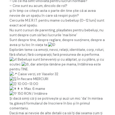
– De ce mă simt vinovată pentru lucruri normale?
– Cine sunt eu acum, dincolo de rol?
și în timp ce citești asta o parte din tine știe că ai avea
nevoie de un spațiu în care să respiri puțin?
Cercurile M.E.R.I.T. pentru mame cu bebeluși (0–12 luni) sunt
exact acel spațiu.
Nu sunt cursuri de parenting, playdates pentru bebeluși, nu
sunt despre cum să faci lucrurile ‘mai bine’
Sunt despre tine, despre reglare, despre susținere, despre a
avea și tu loc în viața ta
Explorăm teme ca emoții, nevoi, relații, identitate, corp, roluri,
fără sfaturi, fără comparații, fară presiunea de a performa.
Bebelușii sunt bineveniți și cu alăptat, și cu plâns, și cu
scutec
, dar atenția rămâne pe mama, întâlnirea este
pentru TINE.
Caise verzi, str Vaselor 32
În fiecare MIERCURI
10:00–13:00
Max. 6 mame
150 RON / întâlnire
Și dacă simți că ți se potrivește și auzi un mic ‘da’ în mintea
ta, găsești formularul de înscriere în bio și în primul
comentariu.
Dacă mai ai nevoie de alte detalii ca să îți dai seama cum ți