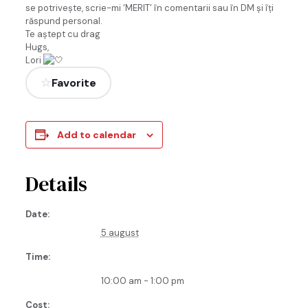
se potrivește, scrie-mi ‘MERIT’ în comentarii sau în DM și îți
răspund personal.
Te aștept cu drag
Hugs,
Lori
Favorite
Add to calendar
Details
Date:
5 august
Time:
10:00 am - 1:00 pm
Cost: