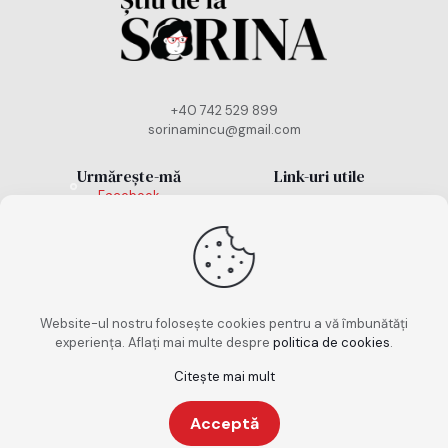
+40 742 529 899
sorinamincu@gmail.com
Urmărește-mă
Link-uri utile
Facebook
Politică cookies
Instagram
TikTok
Politică de
confidențialitate
Termeni și condiții
Website-ul nostru folosește cookies pentru a vă îmbunătăți
experiența. Aflați mai multe despre
politica de cookies
.
Citește mai mult
Copyright 2026. Toate drepturile rezervate. Design
Acceptă
realizat de
keepscrolling.ro