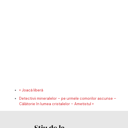
web
în
aces
navig
pentr
data
viitoa
când
o
să
come
«
Joacă liberă
Detectivii mineralelor – pe urmele comorilor ascunse –
Călătorie în lumea cristalelor – Ametistul
»