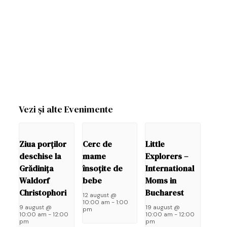
Vezi și alte Evenimente
Ziua porților
Cerc de
Little
Las
deschise la
mame
Explorers –
un
Grădinița
însoțite de
International
răs
Waldorf
bebe
Moms in
Christophori
Bucharest
12 august @
Adre
10:00 am
-
1:00
ta
9 august @
19 august @
pm
10:00 am
-
12:00
10:00 am
-
12:00
de
pm
pm
email