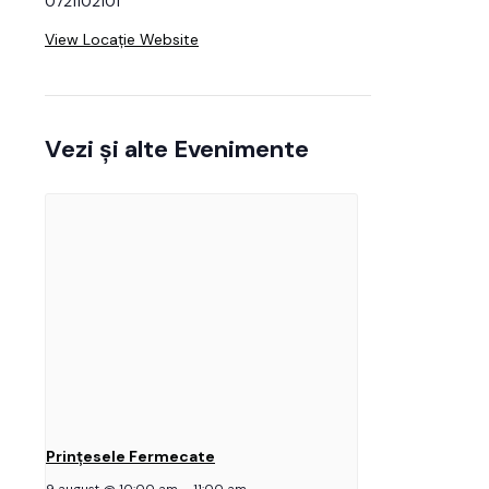
0721102101
View Locație Website
Vezi și alte Evenimente
Prințesele Fermecate