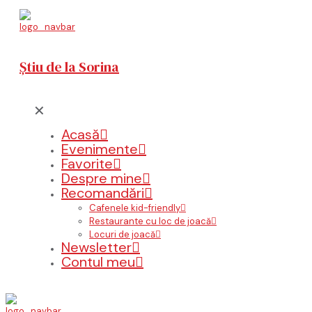
Știu de la Sorina
✕
Acasă
Evenimente
Favorite
Despre mine
Recomandări
Cafenele kid-friendly
Restaurante cu loc de joacă
Locuri de joacă
Newsletter
Contul meu