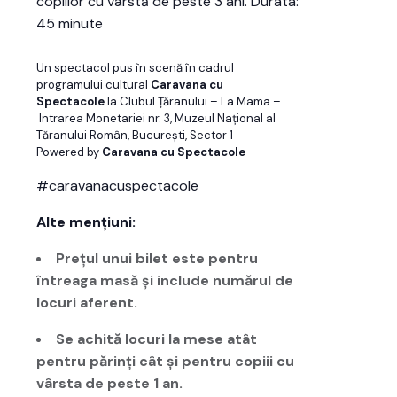
copiilor cu vârstă de peste 3 ani. Durata:
45 minute
Un spectacol pus în scenă în cadrul
programului cultural
Caravana cu
Spectacole
la Clubul Țăranului – La Mama –
Intrarea Monetariei nr. 3, Muzeul Național al
Tăranului Român, București, Sector 1
Powered by
Caravana cu Spectacole
#caravanacuspectacole
Alte mențiuni:
Prețul unui bilet este pentru
întreaga masă și include numărul de
locuri aferent.
Se achită locuri la mese atât
pentru părinți cât și pentru copiii cu
vârsta de peste 1 an.