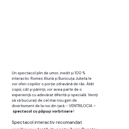
Un spectacol plin de umor, inedit și 100 %
interactiv. Romeo Alună și Bunicuța Julieta le
vor oferi copiilor o porție zdravănă de râs. Atât
copiii, cât și părinții, vor avea parte de o
experiență cu adevărat diferită și specială. Veniți
să vă bucurați de cel mai nou gen de
divertisment de la noi din țară – VENTRILOCIA –
spectacol cu pǎpuși vorbitoare
!
Spectacol interactiv recomandat