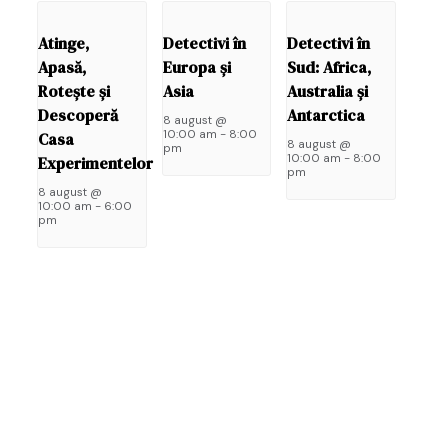
Atinge,
Detectivi în
Detectivi în
Las
Apasă,
Europa și
Sud: Africa,
un
Rotește și
Asia
Australia și
răs
Descoperă
Antarctica
8 august @
10:00 am
-
8:00
Casa
8 august @
Adre
pm
10:00 am
-
8:00
Experimentelor
ta
pm
de
8 august @
email
10:00 am
-
6:00
pm
nu
va
fi
public
Câmpu
obliga
sunt
marc
cu
*
Come
*