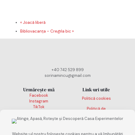
«
Joacă liberă
Bibliovacanța – Cre@la bic
»
+40 742 529 899
sorinamincu@gmail.com
Urmărește-mă
Link-uri utile
Facebook
Politică cookies
Instagram
TikTok
Politică de
confidențialitate
Termeni și condiții
Website-ul nostru folosește cookies pentru a vă îmbunătăți