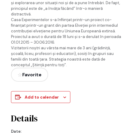
şi explorarea unor situaţii noi şi de a pune întrebări. De fapt,
principiul este de „a învăţa făcând” într-o manieră
distractivă.
Casa Experimentelor s-a înființat printr-un proiect co-
finanțat printr-un grant din partea Elveției prin intermediul
contribuției elvețiene pentru Uniunea Europeană extinsă.
Proiectul a avut o durată de 18 luni și s-a derulat în perioada
01.01.2015 – 30.06.2016.
Vizitatorii noștri au vârsta mai mare de 3 ani (grădiniţă,
şcoală, liceu, profesori şi educatori), sosiți în grupuri sau
familii din toată țara. Strategia noastră este dată de
conceptul „Ştiinţă pentru toţi”.
Favorite
Add to calendar
Details
Date: