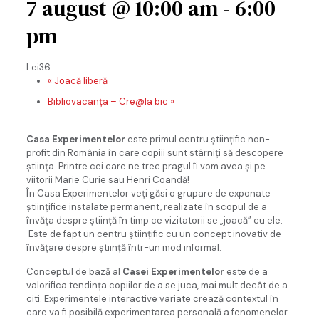
7 august @ 10:00 am
-
6:00
pm
Lei36
«
Joacă liberă
Bibliovacanța – Cre@la bic
»
Casa Experimentelor
este primul centru ştiinţific non-
profit din România în care copiii sunt stârniți să descopere
știința. Printre cei care ne trec pragul îi vom avea și pe
viitorii Marie Curie sau Henri Coandă!
În Casa Experimentelor veți găsi o grupare de exponate
ştiinţifice instalate permanent, realizate în scopul de a
învăţa despre ştiinţă în timp ce vizitatorii se „joacă” cu ele.
Este de fapt un centru ştiinţific cu un concept inovativ de
învăţare despre ştiinţă într-un mod informal.
Conceptul de bază al
Casei Experimentelor
este de a
valorifica tendinţa copiilor de a se juca, mai mult decât de a
citi. Experimentele interactive variate crează contextul în
care va fi posibilă experimentarea personală a fenomenelor