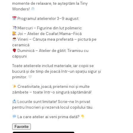
momente de relaxare, te așteptăm la Tiny
Wonders!
Programul atelierelor 3–9 august:
Miercuri – Figurine din lut polimeric
Joi – Atelier de Coafat Mama–Fiică
Vineri – Cănuța mea preferată – pictură pe
ceramică
Duminică – Atelier de gătit: Tiramisu cu
căpșuni
Toate atelierele includ materiale, iar copiii se
bucură și de timp de joacă într-un spațiu sigur și
primitor.
Creativitate, joacă, prietenii noi și multe
zâmbete – toate într-o singură săptămână!
Locurile sunt limitate! Scrie-ne în privat
pentru înscrieri și rezervă locul copilului tău.
La care atelier ai veni prima dată?
Favorite