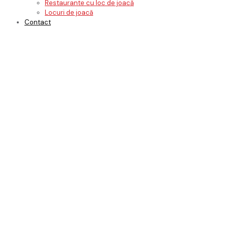
Restaurante cu loc de joacă
Locuri de joacă
Contact