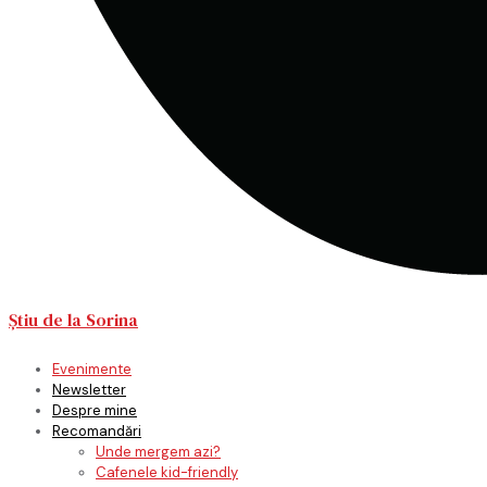
Știu de la Sorina
Evenimente
Newsletter
Despre mine
Recomandări
Unde mergem azi?
Cafenele kid-friendly