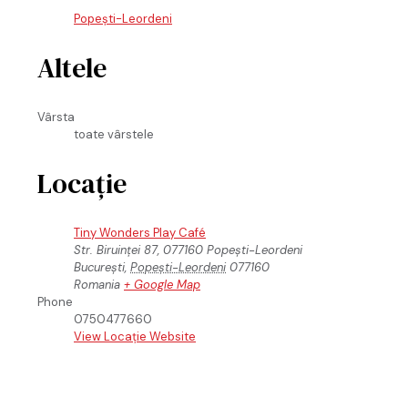
Popeşti-Leordeni
Altele
Vârsta
toate vârstele
Locație
Tiny Wonders Play Café
Str. Biruinței 87, 077160 Popești-Leordeni
București
,
Popești-Leordeni
077160
Romania
+ Google Map
Phone
0750477660
View Locație Website