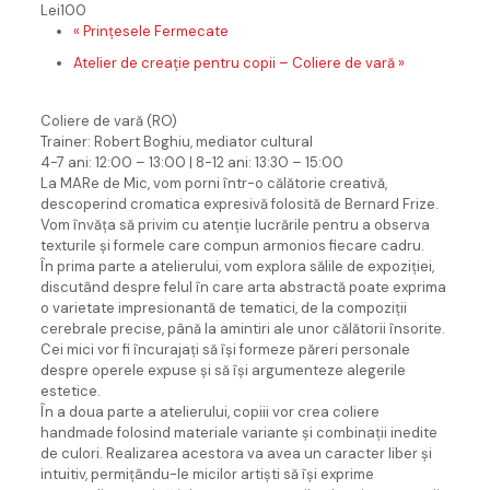
Lei100
«
Prințesele Fermecate
Atelier de creație pentru copii – Coliere de vară
»
Coliere de vară (RO)
Trainer: Robert Boghiu, mediator cultural
4-7 ani: 12:00 – 13:00 | 8-12 ani: 13:30 – 15:00
La MARe de Mic, vom porni într-o călătorie creativă,
descoperind cromatica expresivă folosită de Bernard Frize.
Vom învăța să privim cu atenție lucrările pentru a observa
texturile și formele care compun armonios fiecare cadru.
În prima parte a atelierului, vom explora sălile de expoziției,
discutând despre felul în care arta abstractă poate exprima
o varietate impresionantă de tematici, de la compoziții
cerebrale precise, până la amintiri ale unor călătorii însorite.
Cei mici vor fi încurajați să își formeze păreri personale
despre operele expuse și să își argumenteze alegerile
estetice.
În a doua parte a atelierului, copiii vor crea coliere
handmade folosind materiale variante și combinații inedite
de culori. Realizarea acestora va avea un caracter liber și
intuitiv, permițându-le micilor artiști să își exprime