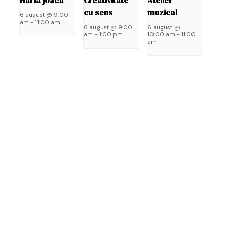
Hai la joacă
Creativitate
Atelier
Las
cu sens
muzical
6 august @ 9:00
un
am
-
11:00 am
6 august @ 9:00
6 august @
răs
am
-
1:00 pm
10:00 am
-
11:00
am
Adre
ta
de
email
nu
va
fi
public
Câmpu
obliga
sunt
marc
cu
*
Come
*