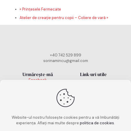
«
Prințesele Fermecate
Atelier de creație pentru copii – Coliere de vară
»
+40 742 529 899
sorinamincu@gmail.com
Urmărește-mă
Link-uri utile
Facebook
Politică cookies
Instagram
TikTok
Politică de
confidențialitate
Termeni și condiții
Website-ul nostru folosește cookies pentru a vă îmbunătăți
experiența. Aflați mai multe despre
politica de cookies
.