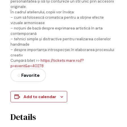
personalitatea și să își contureze un stil unic prin accesorii
originale.
În cadrul atelierului, copiii vor învăța:
– cum să folosescă cromatica pentru a obține efecte
vizuale armonioase
– noțiuni de bază despre exprimarea artistică în arta
contemporană
– tehnici simple și distractive pentru realizarea colierelor
handmade
– despre importanța introspecției în elaborarea procesului
creativ
Cumpără bilet >>
https://tickets.mare.ro//?
p=event&e=40278
Favorite
Add to calendar
Details