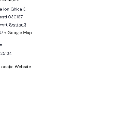
a Ion Ghica 3,
ești 030167
ești
,
Sector 3
67
+ Google Map
e
125134
Locație Website