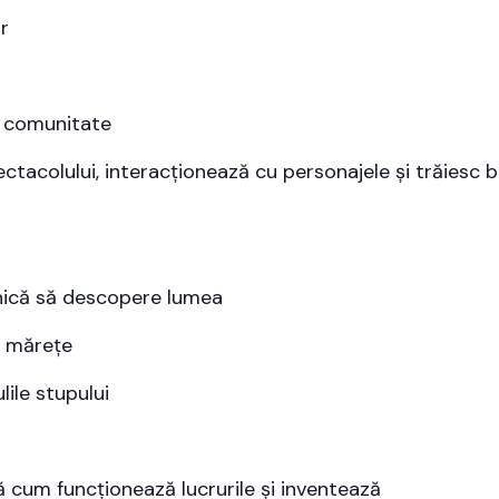
r
și comunitate
ectacolului, interacționează cu personajele și trăiesc b
rnică să descopere lumea
i mărețe
ile stupului
ă cum funcționează lucrurile și inventează