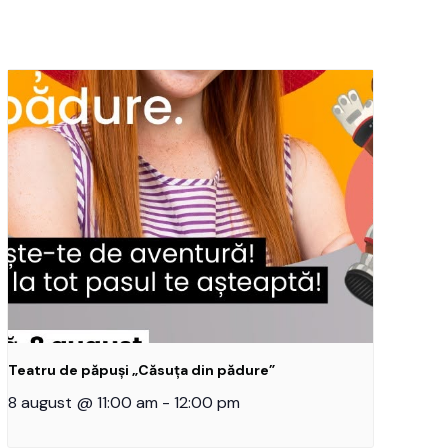
Teatru de păpuși „Căsuța din pădure”
8 august @ 11:00 am
-
12:00 pm