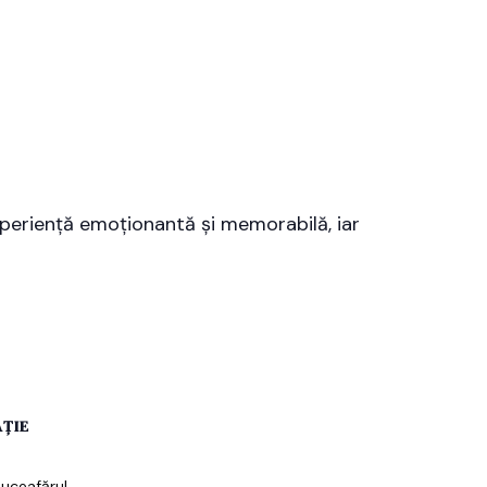
experiență emoționantă și memorabilă, iar
ȚIE
Luceafărul