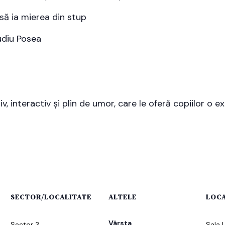
să ia mierea din stup
udiu Posea
 interactiv și plin de umor, care le oferă copiilor o 
SECTOR/LOCALITATE
ALTELE
LOCA
Vârsta
Sector 3
Sala 