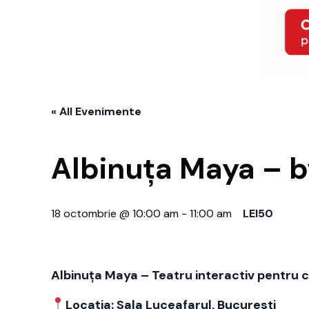
« All Evenimente
Albinuța Maya – b
18 octombrie @ 10:00 am
-
11:00 am
LEI50
Albinuța Maya – Teatru interactiv pentru c
Locația: Sala Luceafarul, Bucuresti