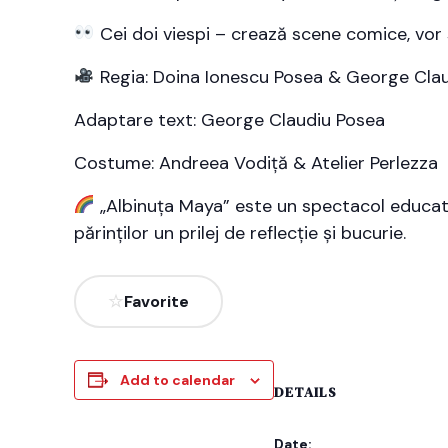
Cei doi viespi – crează scene comice, vor 
Regia: Doina Ionescu Posea & George Cla
Adaptare text: George Claudiu Posea
Costume: Andreea Vodiță & Atelier Perlezza
„Albinuța Maya” este un spectacol educativ,
părinților un prilej de reflecție și bucurie.
Favorite
Add to calendar
DETAILS
Date: