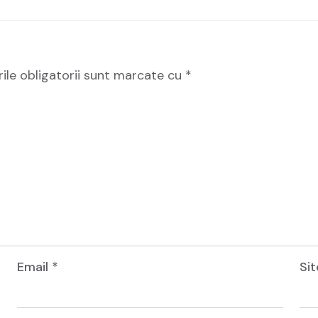
le obligatorii sunt marcate cu
*
Email
*
Si