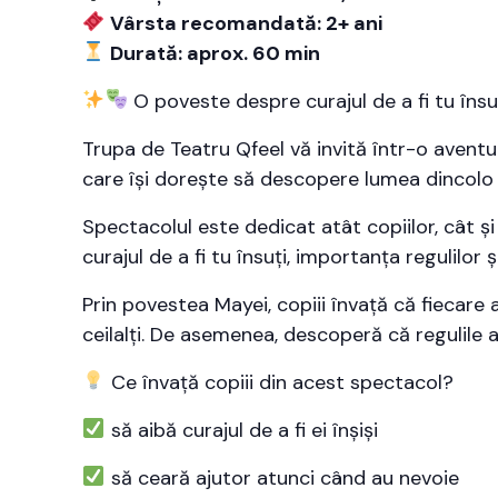
Vârsta recomandată: 2+ ani
Durată: aprox. 60 min
O poveste despre curajul de a fi tu însu
Trupa de Teatru Qfeel vă invită într-o aventur
care își dorește să descopere lumea dincolo d
Spectacolul este dedicat atât copiilor, cât și 
curajul de a fi tu însuți, importanța regulilor 
Prin povestea Mayei, copiii învață că fiecare 
ceilalți. De asemenea, descoperă că regulile 
Ce învață copiii din acest spectacol?
să aibă curajul de a fi ei înșiși
să ceară ajutor atunci când au nevoie