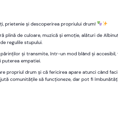
ți, prietenie și descoperirea propriului drum!
ă plină de culoare, muzică și emoție, alături de Albinuț
e regulile stupului.
părinților și transmite, într-un mod blând și accesibil, 
și puterea empatiei.
are propriul drum și că fericirea apare atunci când faci
ajută comunitățile să funcționeze, dar pot fi îmbunătăț