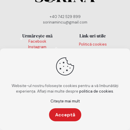
+40 742 529 899
sorinamincu@gmail.com
Urmărește-mă
Link-uri utile
Facebook
Politică cookies
Instagram
TikTok
Politică de
confidențialitate
Termeni și condiții
Website-ul nostru folosește cookies pentru a vă îmbunătăți
experiența. Aflați mai multe despre
politica de cookies
.
Citește mai mult
Copyright 2026. Toate drepturile rezervate. Design
realizat de
keepscrolling.ro
Acceptă