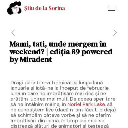
Știu de la Sorina
Mami, tati, unde mergem în
weekend? | ediția 89 powered
by Miradent
Dragi părinți, s-a terminat și lunga lună
ianuarie și iată-ne la început de februarie,
luna în care ne îmbrățișăm mai des și ne
arătăm iubirea mai mult. De aceea sper tare
să ne întâlnim mâine, în
Noriel Park Lake
, să
ne cunoaștem live (dacă n-am făcut-o deja),
să schimbăm câteva vorbe și să ne oferim
îmbrățișări din inimă, în timp cei mici se
distrează alături de animatori și testează