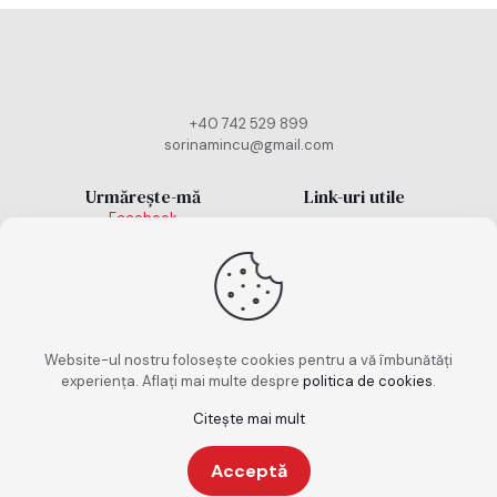
+40 742 529 899
sorinamincu@gmail.com
Urmărește-mă
Link-uri utile
Facebook
Politică cookies
Instagram
TikTok
Politică de
confidențialitate
Termeni și condiții
Website-ul nostru folosește cookies pentru a vă îmbunătăți
experiența. Aflați mai multe despre
politica de cookies
.
Citește mai mult
Copyright 2026. Toate drepturile rezervate. Design
Acceptă
realizat de
keepscrolling.ro