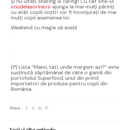
Și nu uitați, sharing is caring! Cu cât site-ul
stiudelasorina.ro
ajunge la mai mulți părinți,
cu atât copiii voștri vor fi înconjurați de mai
mulți copii asemenea lor.
Weekend cu magie să aveți!
.
.
.
(P) Lista “Mami, tati, unde mergem azi?” este
susținută săptămânal de câte o gamă din
portofoliul Superfood, unul din primii
importatori de produse pentru copii din
România.
Share
Vezi și alte articole