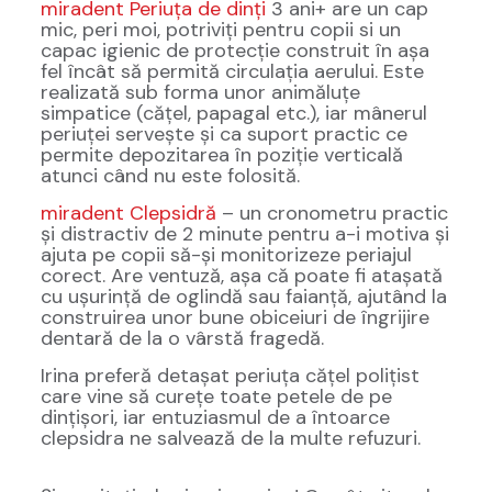
miradent Periuța de dinți
3 ani+ are un cap
mic, peri moi, potriviți pentru copii si un
capac igienic de protecție construit în așa
fel încât să permită circulația aerului. Este
realizată sub forma unor animăluțe
simpatice (cățel, papagal etc.), iar mânerul
periuței servește și ca suport practic ce
permite depozitarea în poziție verticală
atunci când nu este folosită.
miradent Clepsidră
– un cronometru practic
și distractiv de 2 minute pentru a-i motiva și
ajuta pe copii să-și monitorizeze periajul
corect. Are ventuză, așa că poate fi atașată
cu ușurință de oglindă sau faianță, ajutând la
construirea unor bune obiceiuri de îngrijire
dentară de la o vârstă fragedă.
Irina preferă detașat periuța cățel polițist
care vine să curețe toate petele de pe
dințișori, iar entuziasmul de a întoarce
clepsidra ne salvează de la multe refuzuri.