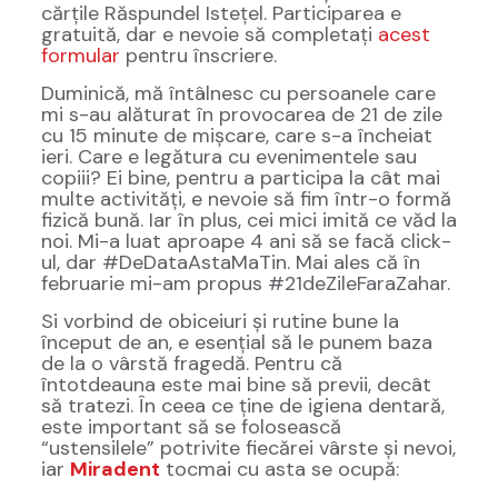
cărțile Răspundel Istețel. Participarea e
gratuită, dar e nevoie să completați
acest
formular
pentru înscriere.
Duminică, mă întâlnesc cu persoanele care
mi s-au alăturat în provocarea de 21 de zile
cu 15 minute de mișcare, care s-a încheiat
ieri. Care e legătura cu evenimentele sau
copiii? Ei bine, pentru a participa la cât mai
multe activități, e nevoie să fim într-o formă
fizică bună. Iar în plus, cei mici imită ce văd la
noi. Mi-a luat aproape 4 ani să se facă click-
ul, dar #DeDataAstaMaTin. Mai ales că în
februarie mi-am propus #21deZileFaraZahar.
Si vorbind de obiceiuri și rutine bune la
început de an, e esențial să le punem baza
de la o vârstă fragedă. Pentru că
întotdeauna este mai bine să previi, decât
să tratezi. În ceea ce ține de igiena dentară,
este important să se folosească
“ustensilele” potrivite fiecărei vârste și nevoi,
iar
Miradent
tocmai cu asta se ocupă: