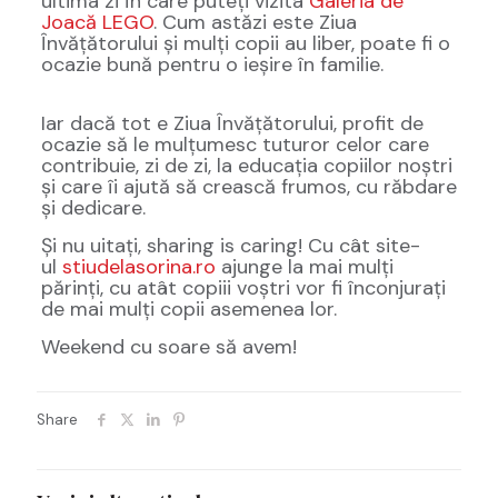
ultima zi în care puteți vizita
Galeria de
Joacă LEGO
. Cum astăzi este Ziua
Învățătorului și mulți copii au liber, poate fi o
ocazie bună pentru o ieșire în familie.
Iar dacă tot e Ziua Învățătorului, profit de
ocazie să le mulțumesc tuturor celor care
contribuie, zi de zi, la educația copiilor noștri
și care îi ajută să crească frumos, cu răbdare
și dedicare.
Și nu uitați, sharing is caring! Cu cât site-
ul
stiudelasorina.ro
ajunge la mai mulți
părinți, cu atât copiii voștri vor fi înconjurați
de mai mulți copii asemenea lor.
Weekend cu soare să avem!
Share