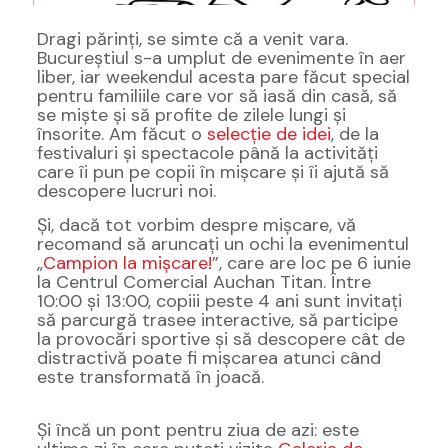
Dragi părinți, se simte că a venit vara.
Bucureștiul s-a umplut de evenimente în aer
liber, iar weekendul acesta pare făcut special
pentru familiile care vor să iasă din casă, să
se miște și să profite de zilele lungi și
însorite. Am făcut o
selecție de idei
, de la
festivaluri și spectacole până la activități
care îi pun pe copii în mișcare și îi ajută să
descopere lucruri noi.
Și, dacă tot vorbim despre mișcare, vă
recomand să aruncați un ochi la evenimentul
„
Campion la mișcare!
”, care are loc pe 6 iunie
la Centrul Comercial Auchan Titan. Între
10:00 și 13:00, copiii peste 4 ani sunt invitați
să parcurgă trasee interactive, să participe
la provocări sportive și să descopere cât de
distractivă poate fi mișcarea atunci când
este transformată în joacă.
Și încă un pont pentru ziua de azi: este