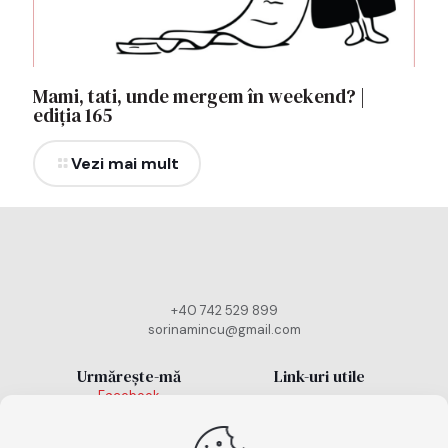
Mami, tati, unde mergem în weekend? |
ediția 165
Vezi mai mult
+40 742 529 899
sorinamincu@gmail.com
Urmărește-mă
Link-uri utile
Facebook
Politică cookies
Instagram
TikTok
Politică de