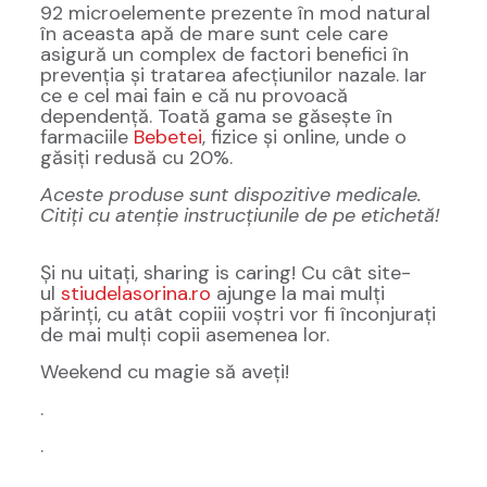
92 microelemente prezente în mod natural
în aceasta apă de mare sunt cele care
asigură un complex de factori benefici în
prevenția și tratarea afecțiunilor nazale. Iar
ce e cel mai fain e că nu provoacă
dependență. Toată gama se găsește în
farmaciile
Bebetei
, fizice și online, unde o
găsiți redusă cu 20%.
Aceste produse sunt dispozitive medicale.
Citiţi cu atenţie instrucțiunile de pe etichetă!
Și nu uitați, sharing is caring! Cu cât site-
ul
stiudelasorina.ro
ajunge la mai mulți
părinți, cu atât copiii voștri vor fi înconjurați
de mai mulți copii asemenea lor.
Weekend cu magie să aveți!
.
.
.