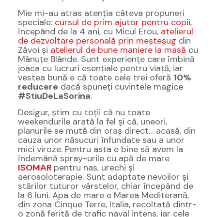
Mie mi-au atras atenția câteva propuneri
speciale:
cursul de prim ajutor pentru copii
,
începând de la 4 ani, cu Micul Erou,
atelierul
de dezvoltare personală prin meșteșug
din
Zăvoi și
atelierul de bune maniere la masă
cu
Mânuțe Blânde. Sunt experiențe care îmbină
joaca cu lucruri esențiale pentru viață, iar
vestea bună e că toate cele trei oferă
10%
reducere
dacă spuneți cuvintele magice
#StiuDeLaSorina
.
Desigur, știm cu toții că nu toate
weekendurile arată la fel și că, uneori,
planurile se mută din oraș direct… acasă, din
cauza unor năsucuri înfundate sau a unor
mici viroze. Pentru asta e bine să avem la
îndemână spray-urile cu apă de mare
ISOMAR
pentru nas, urechi și
aerosoloterapie. Sunt adaptate nevoilor și
stărilor tuturor vârstelor, chiar începând de
la 6 luni. Apa de mare e Marea Mediterană,
din zona Cinque Terre, Italia, recoltată dintr-
o zonă ferită de trafic naval intens, iar cele