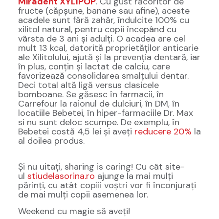
Miradent XYLIPOP
. Cu gust răcoritor de
fructe (căpșune, banane sau afine), aceste
acadele sunt fără zahăr, îndulcite 100% cu
xilitol natural, pentru copii începând cu
vârsta de 3 ani și adulți. O acadea are cel
mult 13 kcal, datorită proprietăților anticarie
ale Xilitolului, ajută și la prevenția dentară, iar
în plus, conțin și lactat de calciu, care
favorizează consolidarea smalțului dentar.
Deci total altă ligă versus clasicele
bomboane. Se găsesc în farmacii, în
Carrefour la raionul de dulciuri, în DM, în
locatiile Bebetei, în hiper-farmaciile Dr. Max
si nu sunt deloc scumpe. De exemplu, în
Bebetei costă 4,5 lei și aveți
reducere 20%
la
al doilea produs.
Și nu uitați, sharing is caring! Cu cât site-
ul
stiudelasorina.ro
ajunge la mai mulți
părinți, cu atât copiii voștri vor fi înconjurați
de mai mulți copii asemenea lor.
Weekend cu magie să aveți!