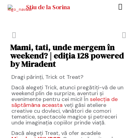
Știu de la Sorina
Mami, tati, unde mergem în
weekend? | ediția 128 powered
by Miradent
Dragi părinți, Trick ot Treat?
Dacă alegeți Trick, atunci pregătiți-vă de un
weekend plin de surprize, aventuri și
evenimente pentru cei mici! În
selecția de
săptămâna aceasta
veți găsi ateliere
creative cu dovleci, vânători de comori
tematice, spectacole magice și petreceri
unde imaginația copiilor prinde viață.
Dacă alegeți Treat, vă ofer acadele