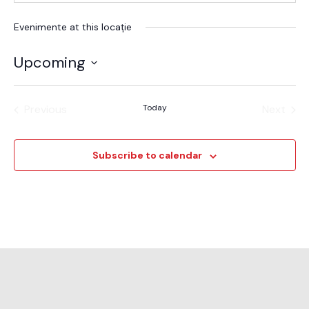
Evenimente at this locație
Upcoming
Alege
data.
Previous
Today
Next
Evenimente
Evenim
Subscribe to calendar