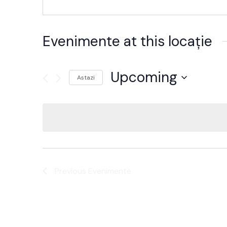
Evenimente at this locație
Upcoming
Astazi
Alege
data.
Previous
Evenimente