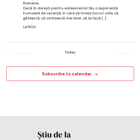
Romania
Dacă îți dorești pentru adolescentul tău o experiență
frumoasă de vacanță, în care să învețe lucruri utile, să
gătească, să vorbească mai liber, să își facă
[…]
Lei1500
Previous
Today
Next
Evenimente
Evenim
Subscribe to calendar