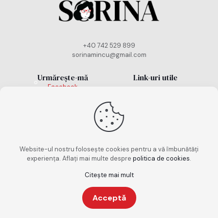
+40 742 529 899
sorinamincu@gmail.com
Urmărește-mă
Link-uri utile
Facebook
Politică cookies
Instagram
TikTok
Politică de
confidențialitate
Termeni și condiții
Website-ul nostru folosește cookies pentru a vă îmbunătăți
experiența. Aflați mai multe despre
politica de cookies
.
Citește mai mult
Copyright 2026. Toate drepturile rezervate. Design
Acceptă
realizat de
keepscrolling.ro