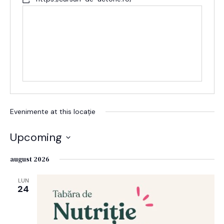
Evenimente at this locație
Upcoming
Alege
august 2026
data.
LUN
24