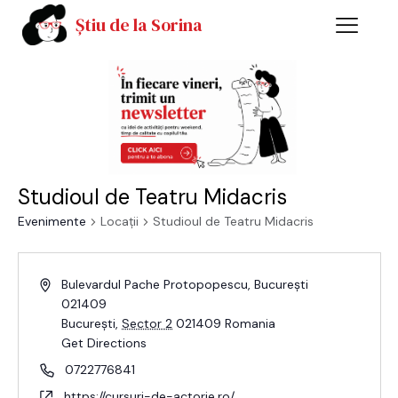
Știu de la Sorina
Studioul de Teatru Midacris
Evenimente
Locații
Studioul de Teatru Midacris
Bulevardul Pache Protopopescu, București
021409
București
,
Sector 2
021409
Romania
Get Directions
0722776841
https://cursuri-de-actorie.ro/