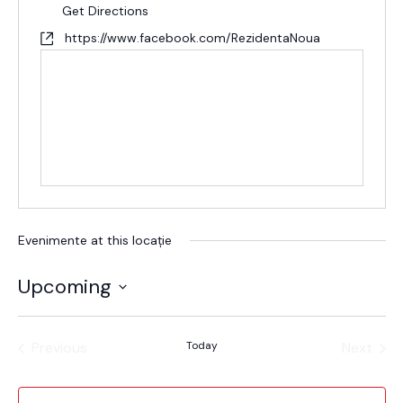
Get Directions
https://www.facebook.com/RezidentaNoua
Evenimente at this locație
Upcoming
Alege
data.
Previous
Today
Next
Evenimente
Evenim