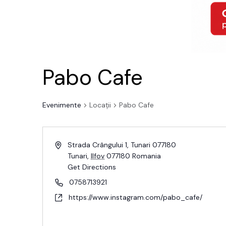
Pabo Cafe
Evenimente
Locații
Pabo Cafe
Strada Crângului 1, Tunari 077180
Tunari
,
Ilfov
077180
Romania
Get Directions
0758713921
https://www.instagram.com/pabo_cafe/