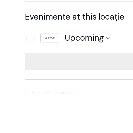
Evenimente at this locație
Upcoming
Astazi
Alege
data.
Previous
Evenimente