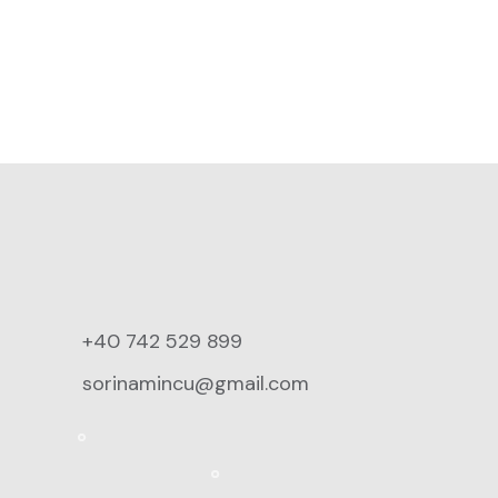
+40 742 529 899
sorinamincu@gmail.com