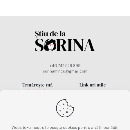
+40 742 529 899
sorinamincu@gmail.com
Urmărește-mă
Link-uri utile
Facebook
Politică cookies
Instagram
TikTok
Politică de
confidențialitate
Termeni și condiții
Website-ul nostru folosește cookies pentru a vă îmbunătăți