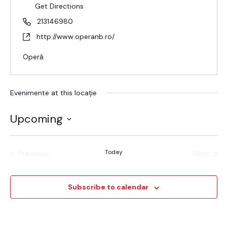
Get Directions
213146980
http://www.operanb.ro/
Operă
Evenimente at this locație
Upcoming
Alege
data.
Previous
Today
Next
Evenimente
Evenim
Subscribe to calendar