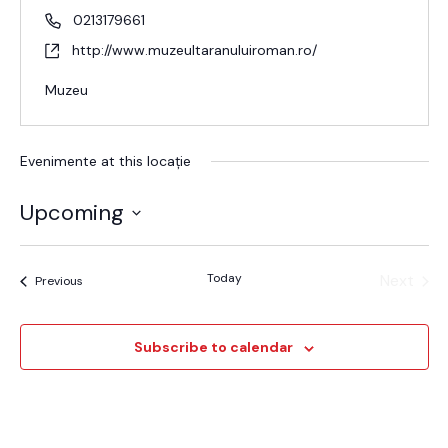
0213179661
http://www.muzeultaranuluiroman.ro/
Muzeu
Evenimente at this locație
Upcoming
Alege
data.
Today
Next
Evenimente
Previous
Evenim
Subscribe to calendar