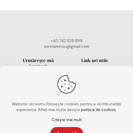
+40 742 529 899
sorinamincu@gmail.com
Urmărește-mă
Link-uri utile
Facebook
Politică cookies
Instagram
TikTok
Politică de
confidențialitate
Termeni și condiții
Website-ul nostru folosește cookies pentru a vă îmbunătăți
experiența. Aflați mai multe despre
politica de cookies
.
Citește mai mult
Copyright 2026. Toate drepturile rezervate. Design