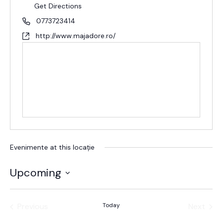
Get Directions
0773723414
http://www.majadore.ro/
Evenimente at this locație
Upcoming
Alege
data.
Previous
Today
Next
Evenimente
Evenim