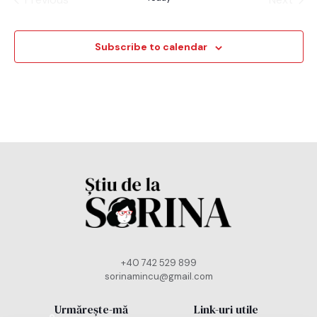
Evenimente
Evenim
Subscribe to calendar
+40 742 529 899
sorinamincu@gmail.com
Urmărește-mă
Link-uri utile