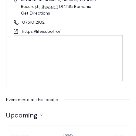
București
,
Sector 1
014188
Romania
Get Directions
0751012102
https://lifeiscool.ro/
Evenimente at this locație
Upcoming
Alege
data.
Previous
Today
Next