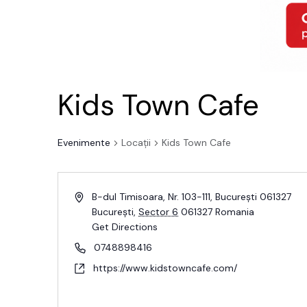
Kids Town Cafe
Evenimente
Locații
Kids Town Cafe
B-dul Timisoara, Nr. 103-111, București 061327
București
,
Sector 6
061327
Romania
Get Directions
0748898416
https://www.kidstowncafe.com/