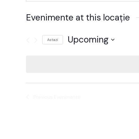
Evenimente at this locație
Upcoming
Astazi
Alege
data.
Previous
Evenimente