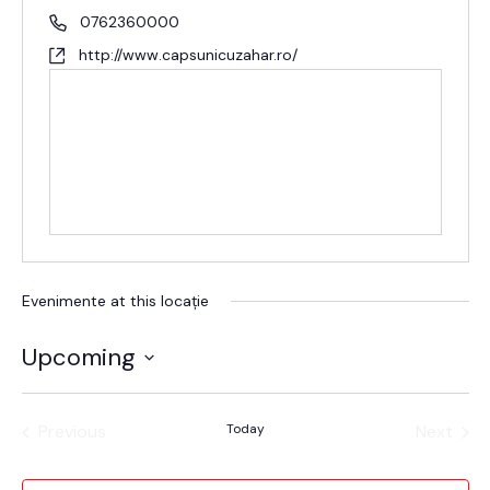
0762360000
http://www.capsunicuzahar.ro/
Evenimente at this locație
Upcoming
Alege
data.
Previous
Today
Next
Evenimente
Evenim