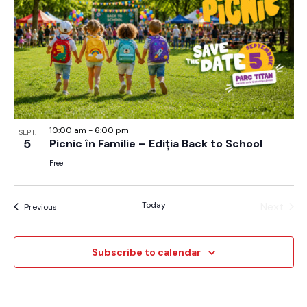
10:00 am
-
6:00 pm
SEPT.
5
Picnic în Familie – Ediția Back to School
Free
Today
Next
Evenimente
Previous
Evenim
Subscribe to calendar