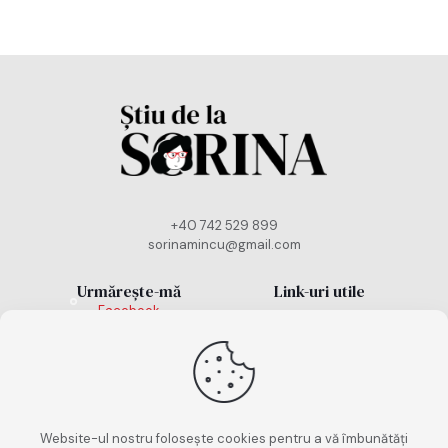
+40 742 529 899
sorinamincu@gmail.com
Urmărește-mă
Link-uri utile
Facebook
Politică cookies
Instagram
TikTok
Politică de
confidențialitate
Termeni și condiții
Website-ul nostru folosește cookies pentru a vă îmbunătăți